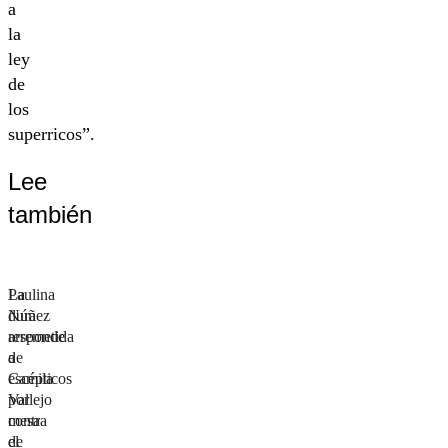
a
la
ley
de
los
superricos”.
Lee
también
Paulina
La
Núñez
dura
responde
arremetida
a
de
escépticos
Camila
por
Vallejo
mesa
contra
de
el