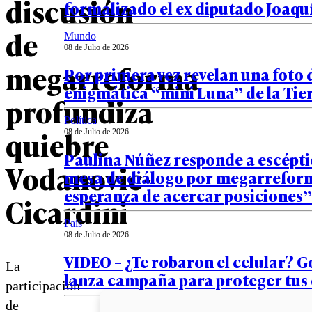
discusión
formalizado el ex diputado Joaqu
de
Mundo
08 de Julio de 2026
megarreforma
Por primera vez revelan una foto 
enigmática “mini Luna” de la Tie
profundiza
Política
quiebre
08 de Julio de 2026
Paulina Núñez responde a escépti
Vodanovic-
mesa de diálogo por megarrefor
esperanza de acercar posiciones”
Cicardini
País
08 de Julio de 2026
VIDEO – ¿Te robaron el celular? 
La
lanza campaña para proteger tus
participación
de