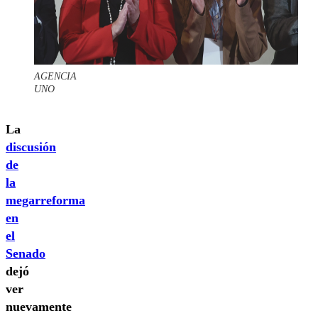
AGENCIA
UNO
La
discusión
de
la
megarreforma
en
el
Senado
dejó
ver
nuevamente