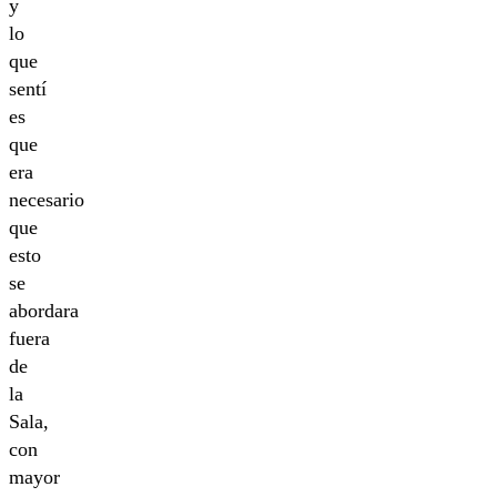
y
lo
que
sentí
es
que
era
necesario
que
esto
se
abordara
fuera
de
la
Sala,
con
mayor