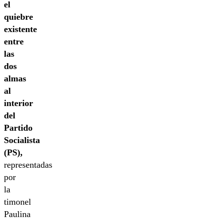
el
quiebre
existente
entre
las
dos
almas
al
interior
del
Partido
Socialista
(PS),
representadas
por
la
timonel
Paulina