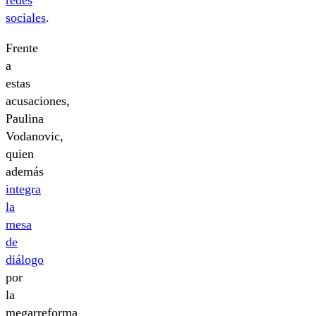
redes
sociales
.
Frente
a
estas
acusaciones,
Paulina
Vodanovic,
quien
además
integra
la
mesa
de
diálogo
por
la
megarreforma