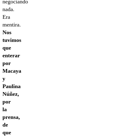
negociando
nada.
Era
mentira.
Nos
tuvimos
que
enterar
por
Macaya
y
Paulina
Núñez,
por
la
prensa,
de
que