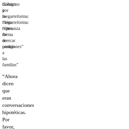
diálogo
Gobierno
por
y
megarreforma:
la
“Veo
megarreforma:
esperanza
“Otra
de
forma
acercar
de
posiciones”
castigo
a
las
familias”
“Ahora
dicen
que
eran
conversaciones
hipotéticas.
Por
favor,