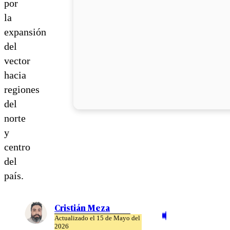
por
la
expansión
del
vector
hacia
regiones
del
norte
y
centro
del
país.
Cristián Meza
Actualizado el 15 de Mayo del
2026