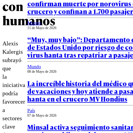
con
confirman muerte por norovirus
crucero y confinan a 1.700 pasaje
humanos
Mundo
11 de Mayo de 2026
“Muy, muy bajo”: Departamento 
Alexis
de Estados Unido por riesgo de co
Kalergis
virus hanta tras repatriar a pasaj
subrayó
Mundo
que
08 de Mayo de 2026
la
La increíble historia del médico q
iniciativa
de vacaciones y hoy atiende a pas
podría
hanta en el crucero MV Hondius
favorecer
a
País
07 de Mayo de 2026
sectores
Minsal activa seguimiento sanitar
clave