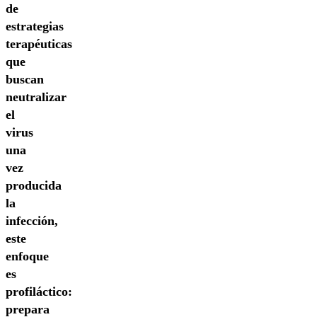
de
estrategias
terapéuticas
que
buscan
neutralizar
el
virus
una
vez
producida
la
infección,
este
enfoque
es
profiláctico:
prepara