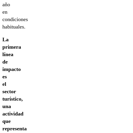
año
en
condiciones
habituales.
La
primera
línea
de
impacto
es
el
sector
turístico,
una
actividad
que
representa