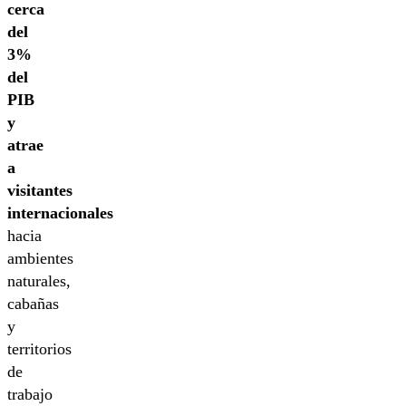
cerca
del
3%
del
PIB
y
atrae
a
visitantes
internacionales
hacia
ambientes
naturales,
cabañas
y
territorios
de
trabajo