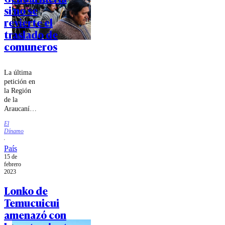
si no se
revierte el
traslado de
comuneros
La última
petición en
la Región
de la
Araucanía
estuvo
El
acompañada
Dínamo
de un
ataque
País
incendiario
15 de
a una
febrero
escuela,
2023
donde un
Lonko de
profesor
Temucuicui
debió
escapar por
amenazó con
la ventana