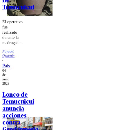
Temucuicui
El operativo
fue
realizado
durante la
madrugada
de este
Nayadet
jueves por
Oyarzún
personal de
Carabineros.
País
04
de
junio
2023
Lonco de
Temucuicui
anuncia
acciones
contra
Gendarmería