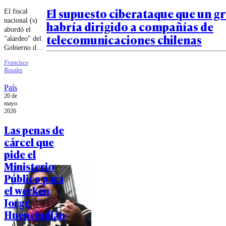
El supuesto ciberataque que un g
El fiscal
nacional (s)
habría dirigido a compañías de
abordó el
telecomunicaciones chilenas
"alardeo" del
Gobierno del
éxito del
Francisco
operativo en
Rosales
Temucuicui y
aseguró que
País
"no tienen
20 de
intervención".
mayo
2026
Las penas de
cárcel que
pide el
Ministerio
Público para
el werkén
Jorge
Huenchullán