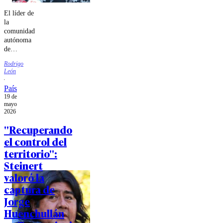
El líder de
la
comunidad
autónoma
de
Temucuicui
Rodrigo
se
León
encontraba
en calidad
País
de prófugo.
19 de
mayo
2026
"Recuperando
el control del
territorio":
Steinert
valoró la
captura de
Jorge
Huenchullán