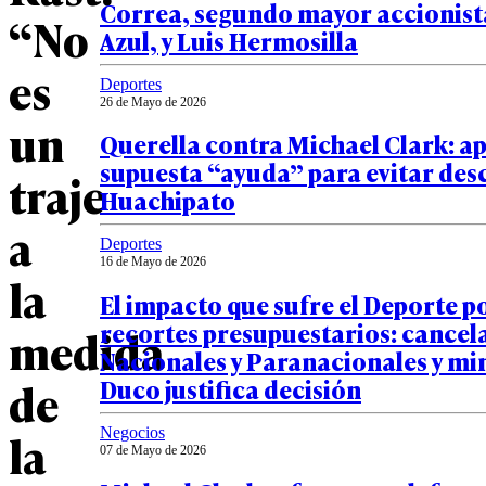
Correa, segundo mayor accionista
“No
Azul, y Luis Hermosilla
es
Deportes
26 de Mayo de 2026
un
Querella contra Michael Clark: a
supuesta “ayuda” para evitar des
traje
Huachipato
a
Deportes
16 de Mayo de 2026
la
El impacto que sufre el Deporte p
recortes presupuestarios: cancel
medida
Nacionales y Paranacionales y mi
de
Duco justifica decisión
la
Negocios
07 de Mayo de 2026