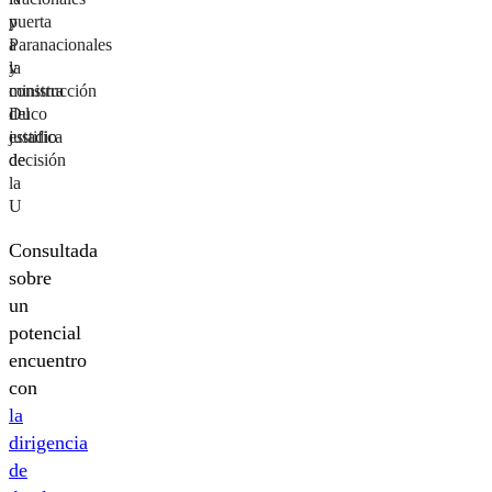
puerta
y
a
Paranacionales
la
y
construcción
ministra
del
Duco
estadio
justifica
de
decisión
la
U
Consultada
sobre
un
potencial
encuentro
con
la
dirigencia
de