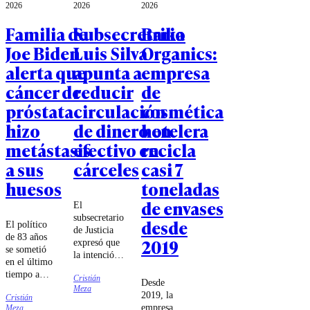
2026
2026
2026
Familia de
Subsecretario
Brika
Joe Biden
Luis Silva
Organics:
alerta que
apunta a
empresa
cáncer de
reducir
de
próstata
circulación
cosmética
hizo
de dinero en
hotelera
metástasis
efectivo en
recicla
a sus
cárceles
casi 7
huesos
toneladas
de envases
El
subsecretario
desde
El político
de Justicia
de 83 años
2019
expresó que
se sometió
la intención
en el último
del Gobierno
tiempo a
Cristián
es elevar a
Desde
una cirugía
Meza
rango
2019, la
Cristián
contra el
constitucional
empresa
Meza