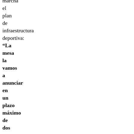
marcha
el
plan
de
infraestructura
deportiva:
“La
mesa
la
vamos
a
anunciar
en
un
plazo
máximo
de
dos