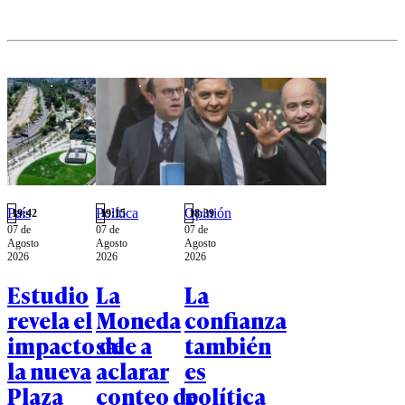
País
Política
Opinión
19:42
19:15
18:39
07 de
07 de
07 de
Agosto
Agosto
Agosto
2026
2026
2026
Estudio
La
La
revela el
Moneda
confianza
impacto de
sale a
también
la nueva
aclarar
es
Plaza
conteo de
política