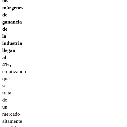
los
márgenes
de
ganancia
de
la
industria
llegan
al
4%,
enfatizando
que
se
trata
de
un
mercado
altamente