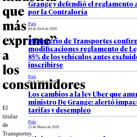
Grange y defendió el reglamento
que
por la Contraloría
más
País
04 de Abril de 2026
exprime”
Ministerio de Transportes confi
modificaciones reglamento de Le
a
85% de los vehículos antes exclui
inscribirse
los
País
consumidores
04 de Abril de 2026
Los cambios a la ley Uber que anu
ministro De Grange: alertó impac
El
tarifas y desempleo
titular
País
de
25 de Marzo de 2026
Transportes