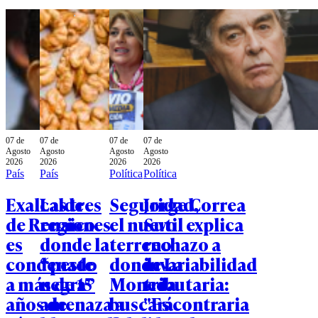
07 de
07 de
07 de
07 de
Agosto
Agosto
Agosto
Agosto
2026
2026
2026
2026
País
País
Política
Política
Exalcalde
Las tres
Seguridad,
Jorge Correa
de Renaico
regiones
el nuevo
Sutil explica
es
donde la
terreno
rechazo a
condenado
“peste
donde La
invariabilidad
a más de 15
negra”
Moneda
tributaria:
años de
amenaza a
buscará
"Es contraria