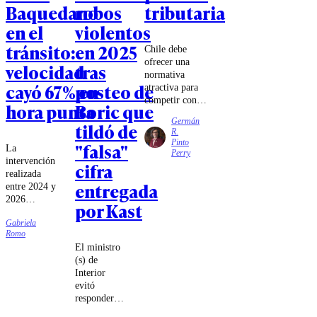
Baquedano
robos
tributaria
en el
violentos
tránsito:
en 2025
Chile debe
ofrecer una
velocidad
tras
normativa
cayó 67% en
posteo de
atractiva para
competir con
hora punta
Boric que
los mecanismos
Germán
tildó de
de estabilidad e
R.
invariabilidad
Pinto
"falsa"
La
existentes en
Perry
intervención
Perú y
cifra
realizada
Argentina,
entregada
entre 2024 y
especialmente
2026
cuando el
por Kast
modificó el
gobierno
Gabriela
tradicional
trasandino ha
Romo
diseño del
promovido un
El ministro
sector,
conjunto de
(s) de
eliminando
disposiciones
Interior
la rotonda e
particularmente
evitó
incorporando
atractivas para
responder
nuevos
captar
directamente
cambios en
inversión