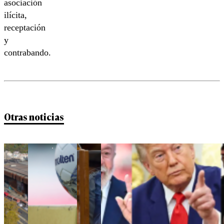
asociación
ilícita,
receptación
y
contrabando.
Otras noticias