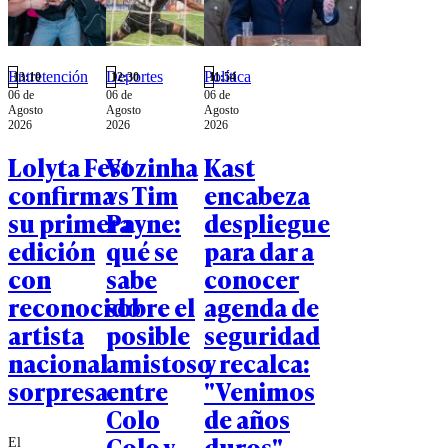
Entretención
Deportes
Política
13:10
12:30
11:54
06 de
06 de
06 de
Agosto
Agosto
Agosto
2026
2026
2026
Lolyta Fest
Vozinha
Kast
confirma
vs Tim
encabeza
su primera
Payne:
despliegue
edición
qué se
para dar a
con
sabe
conocer
reconocido
sobre el
agenda de
artista
posible
seguridad
nacional
amistoso
y recalca:
sorpresa
entre
"Venimos
Colo
de años
Colo y
duros"
El