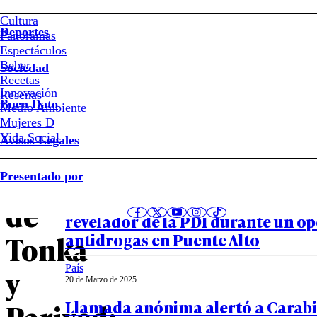
Vásquez
Cultura
#PDI
Deportes
Panoramas
Espectáculos
No
Beber
Sociedad
Recetas
Innovación
Notas relacionadas
Reseñas
solo
Buen Dato
Medio Ambiente
Mujeres D
la
Vida Social
Avisos Legales
País
casa
Presentado por
28 de Marzo de 2025
Lo que se sabe del baleo a un agen
de
revelador de la PDI durante un op
antidrogas en Puente Alto
Tonka
País
y
20 de Marzo de 2025
Llamada anónima alertó a Carabi
Parived: