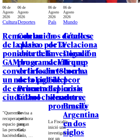
06 de
06 de
06 de
06 de
Agosto
Agosto
Agosto
Agosto
2026
2026
2026
2026
Cultura
Deportes
País
Mundo
Remodelación
Con un
Los detalles
Cómo se
de la plaza
clásico por TV
de la
relaciona
poniente del
abierta: la
investigación
Donald
GAM busca
programación
de VIF que
Trump
convertirla en
de la fecha 18
involucra a
con la
un nuevo polo
de la Liga de
Fidel
peor
de encuentro
Primera del
Espinoza:
crisis
ciudadano
fútbol chileno
senador se
entre
pronunció
Brasil y
Argentina
"Queremos
Revisa a
recuperar este
qué hora
en dos
La Fiscalía
espacio para
juegan
inició una
siglos
las personas,
Colo
investigación
haciéndolo
Colo, la
por un