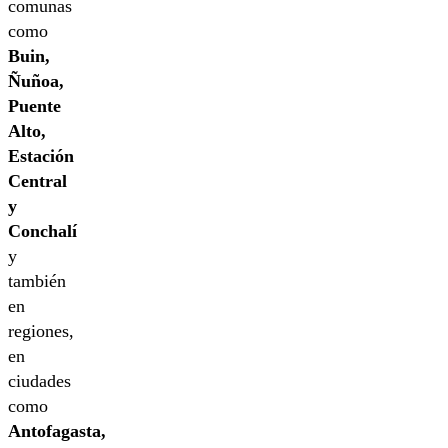
comunas
como
Buin,
Ñuñoa,
Puente
Alto,
Estación
Central
y
Conchalí
y
también
en
regiones,
en
ciudades
como
Antofagasta,