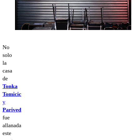
No
solo
la
casa
de
Tonka
Tomicic
y
Parived
fue
allanada
este