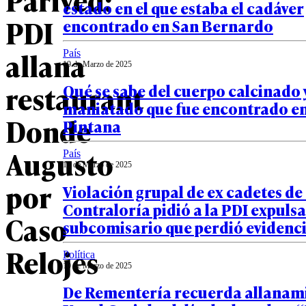
estado en el que estaba el cadáver
PDI
encontrado en San Bernardo
allana
País
19 de Marzo de 2025
restaurant
Qué se sabe del cuerpo calcinado 
maniatado que fue encontrado en
Donde
Pintana
Augusto
País
13 de Marzo de 2025
por
Violación grupal de ex cadetes de
Contraloría pidió a la PDI expulsa
Caso
subcomisario que perdió evidenci
Relojes
Política
10 de Marzo de 2025
De Rementería recuerda allanam