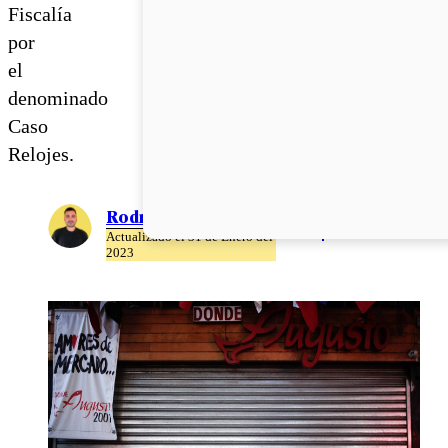
Fiscalía
por
el
denominado
Caso
Relojes.
Rodrigo León
Actualizado el 31 de Enero del
2023