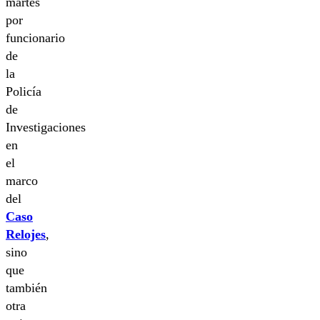
martes
por
funcionario
de
la
Policía
de
Investigaciones
en
el
marco
del
Caso
Relojes
,
sino
que
también
otra