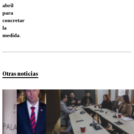
abril
para
concretar
la
medida
.
Otras noticias