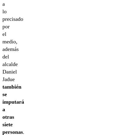
a
lo
precisado
por
el
medio,
además
del
alcalde
Daniel
Jadue
también
se
imputará
a
otras
siete
personas
.