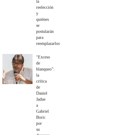
la
reelección
y
quiénes
se
postularán
para
reemplazarlos
“Exceso
de
blanqueo”:
la
crítica
de
Daniel
Jadue
a
Gabriel
Boric
por
su