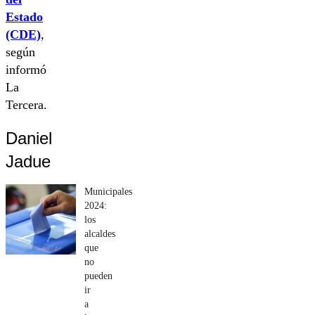
Estado
(CDE)
,
según
informó
La
Tercera.
Daniel
Jadue
Municipales
2024:
los
alcaldes
que
no
pueden
ir
a