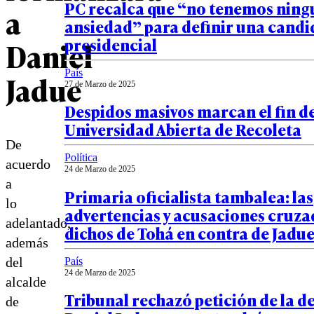
PC recalca que “no tenemos nin
a
ansiedad” para definir una cand
presidencial
Daniel
País
Jadue
27 de Marzo de 2025
Despidos masivos marcan el fin de
Universidad Abierta de Recoleta
De
Política
acuerdo
24 de Marzo de 2025
a
Primaria oficialista tambalea: las
lo
advertencias y acusaciones cruza
adelantado,
dichos de Tohá en contra de Jadu
además
del
País
24 de Marzo de 2025
alcalde
Tribunal rechazó petición de la d
de