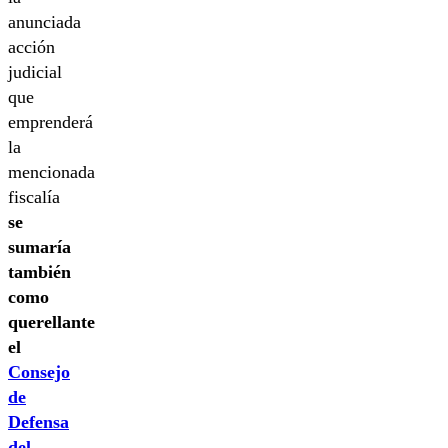
anunciada
acción
judicial
que
emprenderá
la
mencionada
fiscalía
se
sumaría
también
como
querellante
el
Consejo
de
Defensa
del