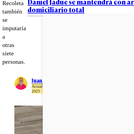
Daniel Jadue se mantendrá con a
Recoleta
domiciliario total
también
se
imputaría
a
otras
siete
personas.
Juan Pablo Ernst
Actualizado el 17 de Abril del
2025