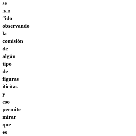
se
han
“
ido
observando
la
comisión
de
algún
tipo
de
figuras
ilícitas
y
eso
permite
mirar
que
es