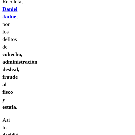
Recoleta,
Daniel
Jadue
,
por
los
delitos
de
cohecho,
administración
desleal,
fraude
al
fisco
y
estafa
.
Así
lo