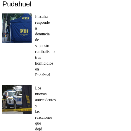
Pudahuel
Fiscalía
responde
a
denuncia
de
supuesto
canibalismo
tras
homicidios
en
Pudahuel
Los
nuevos
antecedentes
y
las
reacciones
que
dejó