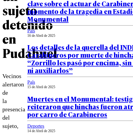
clave sobre el actuar de Carabiner
sujeto
momento de la tragedia en Estad
Monumental
detenido
País
en
16 de Abril de 2025
Los detalles de la querella del IN
Pudahuel
Carabineros por muerte de hinch
“Zorrillo les pasó por encima, si
ni auxiliarlos”
Vecinos
País
alertaron
15 de Abril de 2025
de
Muertes en el Monumental: testi
la
reiteraron que hinchas fueron at
presencia
por carro de Carabineros
del
sujeto,
Deportes
14 de Abril de 2025