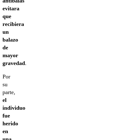
antibalas
evitara
que
recibiera
un
balazo
de
mayor
gravedad
.
Por
su
parte,
el
individuo
fue
herido
en
una