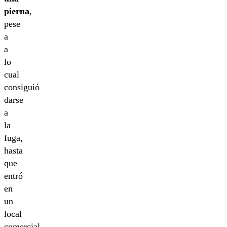
pierna
,
pese
a
a
lo
cual
consiguió
darse
a
la
fuga,
hasta
que
entró
en
un
local
comercial,