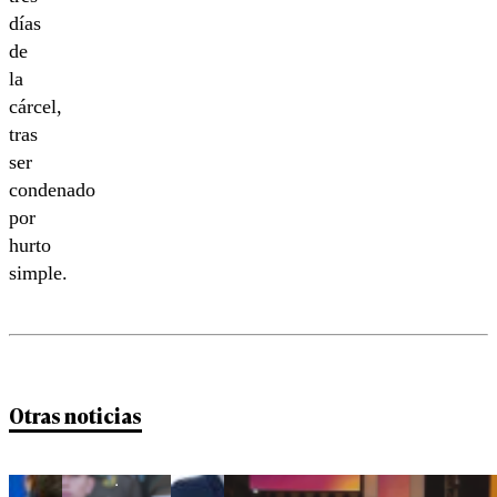
días
de
la
cárcel,
tras
ser
condenado
por
hurto
simple.
Otras noticias