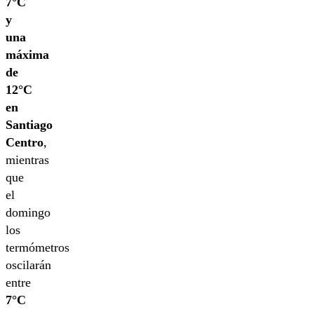
7°C
y
una
máxima
de
12°C
en
Santiago
Centro
,
mientras
que
el
domingo
los
termómetros
oscilarán
entre
7°C