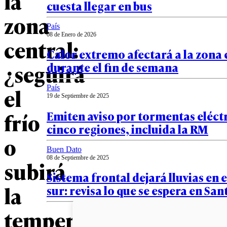
la
cuesta llegar en bus
zona
País
08 de Enero de 2026
central:
Calor extremo afectará a la zona 
¿seguirá
durante el fin de semana
el
País
19 de Septiembre de 2025
Emiten aviso por tormentas eléct
frío
cinco regiones, incluida la RM
o
Buen Dato
08 de Septiembre de 2025
subirá
Sistema frontal dejará lluvias en e
la
sur: revisa lo que se espera en San
temperatura?