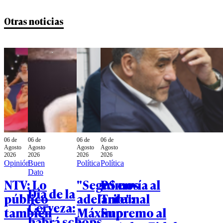
Otras noticias
06 de
06 de
06 de
06 de
Agosto
Agosto
Agosto
Agosto
2026
2026
2026
2026
Opinión
Buen
Política
Política
Dato
NTV: Lo
"Seguimos
PS envía al
Día de la
público
adelante":
Tribunal
Cerveza:
también
Máximo
Supremo al
habrá schops