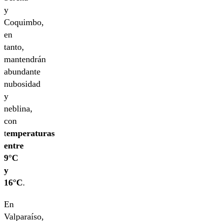
y
Coquimbo,
en
tanto,
mantendrán
abundante
nubosidad
y
neblina,
con
t
emperaturas
entre
9°C
y
16°C
.
En
Valparaíso,