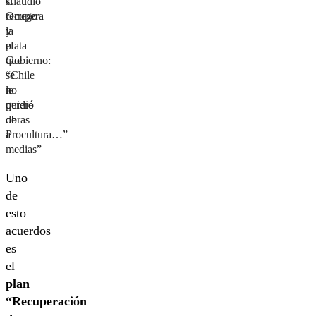
Claudio
si
Orrego
recupera
y
la
el
plata
Gobierno:
que
“Chile
se
no
le
quiere
perdió
obras
de
a
Procultura…”
medias”
Uno
de
esto
acuerdos
es
el
plan
“Recuperación