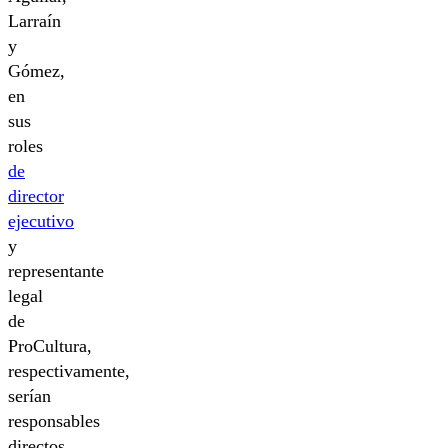
Larraín
y
Gómez,
en
sus
roles
de
director
ejecutivo
y
representante
legal
de
ProCultura,
respectivamente,
serían
responsables
directos