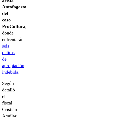
arista
Antofagasta
del
caso
ProCultura
,
donde
enfrentarán
seis
delitos
de
apropiación
indebida.
Según
detalló
el
fiscal
Cristián
Aguilar,