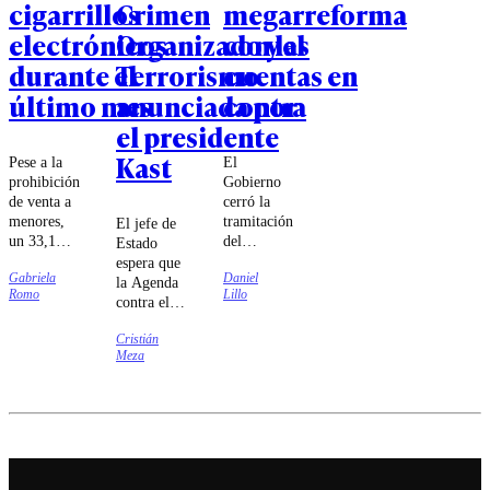
cigarrillos
Crimen
megarreforma
electrónicos
Organizado y el
con las
durante el
Terrorismo
cuentas en
último mes
anunciada por
contra
el presidente
Kast
Pese a la
El
prohibición
Gobierno
de venta a
cerró la
menores,
tramitación
El jefe de
un 33,1%
del
Estado
aseguró
proyecto
espera que
Gabriela
Daniel
haber
estrella de
la Agenda
Romo
Lillo
comprado
Kast con
contra el
estos
76 votos
Crimen
productos
en la
Cristián
Organizado
Meza
en
Cámara y
y el
comercios
26 en el
Terrorismo
establecidos
Senado,
(ACOT)
y siete de
una
sea
cada diez
mayoría
despachada
accedió a
que la
antes de
ellos
oposición
Navidad.