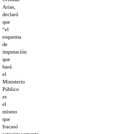
Arias,
declaró
que
“el
esquema
de
imputación
que
hará
el
Ministerio
Público
es
el
mismo
que
fracasó