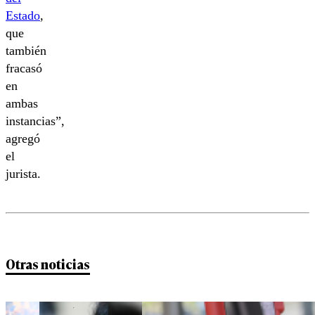
Estado
,
que
también
fracasó
en
ambas
instancias”,
agregó
el
jurista.
Otras noticias