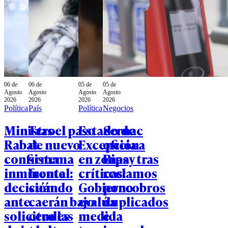
06 de
06 de
05 de
05 de
Agosto
Agosto
Agosto
Agosto
2026
2026
2026
2026
Política
País
Política
Negocios
Ministro
Tras el paso
Estado de
Sernac
Rabat
de nuevo
Excepción
oficia a
confirma
sistema
en zonas
Bipay tras
inminente
frontal:
críticas:
reclamos
decisión
cuándo
Gobierno
por cobros
ante
caerán bajo
evalúa
duplicados
solicitudes
cero las
medida
e