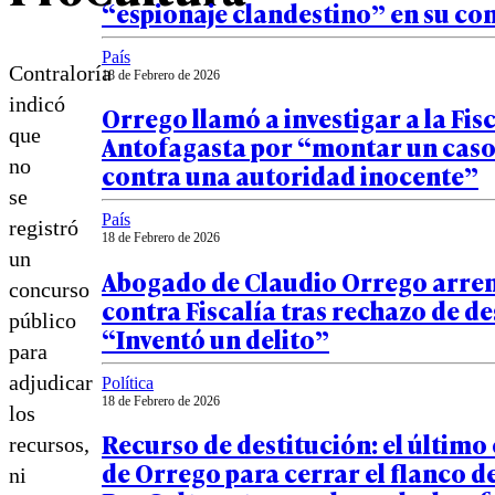
“espionaje clandestino” en su co
País
Contraloría
18 de Febrero de 2026
indicó
Orrego llamó a investigar a la Fis
que
Antofagasta por “montar un caso
no
contra una autoridad inocente”
se
País
registró
18 de Febrero de 2026
un
Abogado de Claudio Orrego arre
concurso
contra Fiscalía tras rechazo de d
público
“Inventó un delito”
para
adjudicar
Política
18 de Febrero de 2026
los
Recurso de destitución: el último
recursos,
de Orrego para cerrar el flanco d
ni