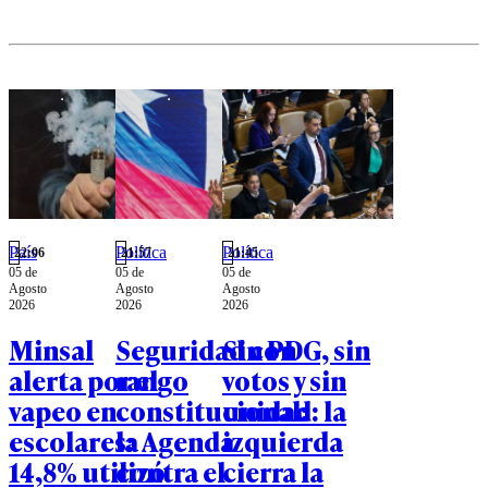
solicitud
militar.
es de
carácter
técnico.
País
Política
Política
22:06
21:57
21:45
05 de
05 de
05 de
Agosto
Agosto
Agosto
2026
2026
2026
Minsal
Seguridad con
Sin PDG, sin
alerta por el
rango
votos y sin
vapeo en
constitucional:
unidad: la
escolares:
la Agenda
izquierda
14,8% utilizó
contra el
cierra la