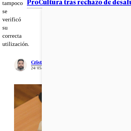
ProCultura tras rechazo de desa
tampoco
se
verificó
su
correcta
utilización.
Cristián Meza
24/ 05/ 2026