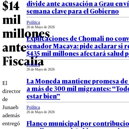
$14
divide ante acusación a Grau en v
semana clave para el Gobierno
mil
Política
millones
26 de Mayo de 2026
Explicaciones de Chomali no con
ante
senador Macaya: pide aclarar si r
$435 mil millones afectará salud 
Fiscalía
Política
26 de Mayo de 2026
La Moneda mantiene promesa de 
El
a más de 300 mil migrantes: “Todo
director
estar bien”
de
Junaeb
Política
26 de Mayo de 2026
además
Flanco municipal por contribucio
entregó