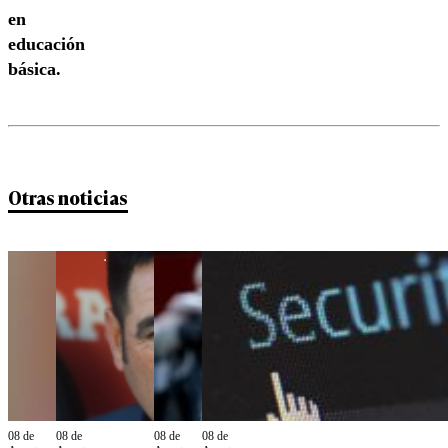
en
educación
básica.
Otras noticias
08 de
08 de
08 de
08 de