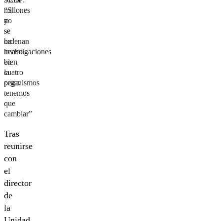
millones
“Si
y
no
se
se
ordenan
ha
investigaciones
hecho
en
bien
cuatro
la
organismos
pega,
tenemos
que
cambiar”
Tras
reunirse
con
el
director
de
la
Unidad