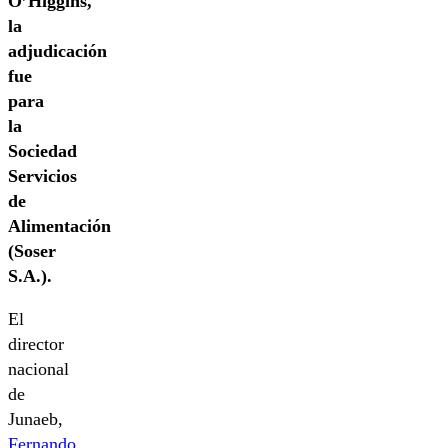
O’Higgins,
la
adjudicación
fue
para
la
Sociedad
Servicios
de
Alimentación
(Soser
S.A.).
El
director
nacional
de
Junaeb,
Fernando