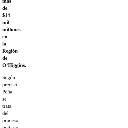
más
de
$14
mil
millones
en
la
Región
de
O’Higgins.
Según
precisó
Peña,
se
trata
del
proceso
licitario