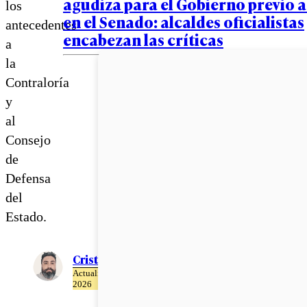
agudiza para el Gobierno previo a
los
en el Senado: alcaldes oficialistas
antecedentes
encabezan las críticas
a
la
Contraloría
y
al
Consejo
de
Defensa
del
Estado.
Cristián Meza
Actualizado el 27 de Mayo del
2026