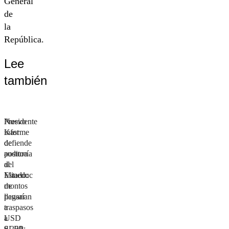
General
de
la
República.
Lee
también
Nuevo
Presidente
informe
Kast
de
defiende
auditoría
postura
al
del
Estado:
Mineduc
montos
de
llegarían
pausar
a
traspasos
USD
a
9.200
SLEP: