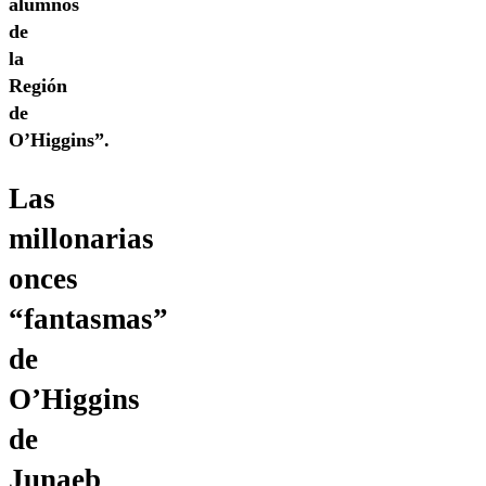
alumnos
de
la
Región
de
O’Higgins”.
Las
millonarias
onces
“fantasmas”
de
O’Higgins
de
Junaeb