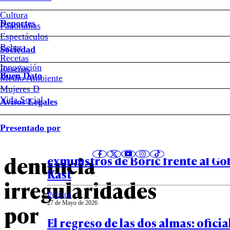
#Junaeb
Cultura
Deportes
Panoramas
Colaciones
Espectáculos
Beber
Sociedad
“fantasmas”
Recetas
Innovación
Notas relacionadas
Reseñas
Buen Dato
Medio Ambiente
en
Mujeres D
Vida Social
Avisos Legales
O’Higgins:
Política
Presentado por
27 de Mayo de 2026
Junaeb
La contraofensiva que activaron
denuncia
exministros de Boric frente al Go
Kast
irregularidades
Política
27 de Mayo de 2026
por
El regreso de las dos almas: ofici