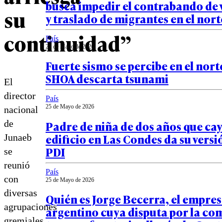
busca impedir el contrabando de 
su
y traslado de migrantes en el nort
continuidad”
País
25 de Mayo de 2026
Fuerte sismo se percibe en el norte
SHOA descarta tsunami
El
director
País
25 de Mayo de 2026
nacional
Padre de niña de dos años que ca
de
edificio en Las Condes da su versi
Junaeb
PDI
se
reunió
País
con
25 de Mayo de 2026
diversas
Quién es Jorge Becerra, el empre
agrupaciones
argentino cuya disputa por la co
gremiales