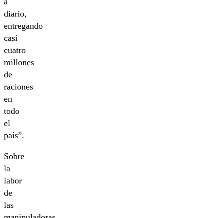
a
diario,
entregando
casi
cuatro
millones
de
raciones
en
todo
el
país”.
Sobre
la
labor
de
las
manipuladoras