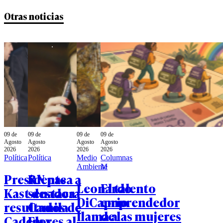
Otras noticias
09 de
09 de
09 de
09 de
Agosto
Agosto
Agosto
Agosto
2026
2026
2026
2026
Política
Política
Medio
Columnas
Ambiente
M
Presidente
RN pasa a
Leonardo
El talento
Kast destaca
senadora
DiCaprio
emprendedor
resultados de
Camila
llama a
de las mujeres
Cadem y
Flores al