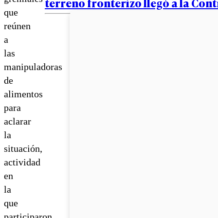
terreno fronterizo llegó a la Cont
que
reúnen
a
las
manipuladoras
de
alimentos
para
aclarar
la
situación,
actividad
en
la
que
participaron