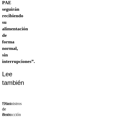
PAE
seguirán
recibiendo
su
alimentación
de
forma
normal,
sin
interrupciones”.
Lee
también
“Plan
Exministros
de
de
destrucción
Boric