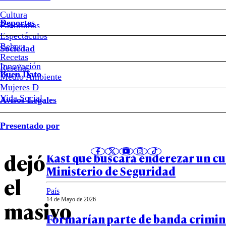
“Balance
Cultura
Deportes
Panoramas
muy
Espectáculos
Beber
Sociedad
positivo”:
Recetas
Innovación
Notas relacionadas
Reseñas
Buen Dato
Medio Ambiente
las
Mujeres D
Vida Social
Avisos Legales
cifras
Política
Presentado por
20 de Mayo de 2026
que
Martín Arrau, el hombre de confi
dejó
Kast que buscará enderezar un c
Ministerio de Seguridad
el
País
14 de Mayo de 2026
masivo
Formarían parte de banda crimina