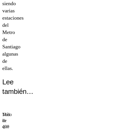
siendo
varias
estaciones
del
Metro
de
Santiago
algunas
de
ellas.
Lee
también…
Más
Todo
de
lo
400
que