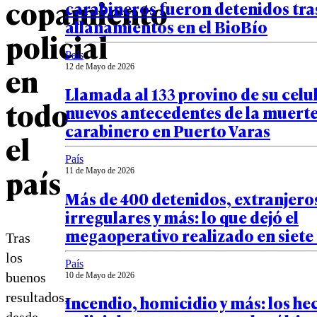
copamiento
carabineros fueron detenidos tra
allanamientos en el BioBío
policial
País
en
12 de Mayo de 2026
Llamada al 133 provino de su celu
todo
nuevos antecedentes de la muerte
carabinero en Puerto Varas
el
País
país
11 de Mayo de 2026
Más de 400 detenidos, extranjero
irregulares y más: lo que dejó el
megaoperativo realizado en siete
Tras
los
País
buenos
10 de Mayo de 2026
resultados,
Incendio, homicidio y más: los he
desde