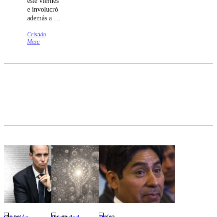
este viernes
Barcelona.
optimización
e involucró
instantánea, la
además a un
presencia real
motociclista.
se convierte en
Cristián
el único
Meza
antídoto para
rescatar la
complicidad y
el afecto en la
madurez de
pareja.