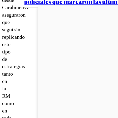
policiales que marcaron las últim
Carabineros
aseguraron
que
seguirán
replicando
este
tipo
de
estrategias
tanto
en
la
RM
como
en
todo