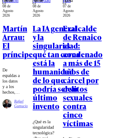
Opinión
Sociedad
País
06:00
06:00
23:02
08 de
08 de
07 de
Agosto
Agosto
Agosto
2026
2026
2026
Martín
La IA general
Exalcalde
Arrau:
y la
de Renaico
El
singularidad:
es
príncipe
qué tan cerca
condenado
está la
a más de 15
humanidad
años de
De
espaldas a
de lo que
cárcel por
los datos
podría ser su
delitos
y a los
hechos,
último
sexuales
pegado a
Rafael
invento
contra
la
Gumucio
pantalla,
cinco
Chile pide
eficiencia,
víctimas
¿Qué es la
diligencia,
singularidad
alguien
tecnológica?
que llegue