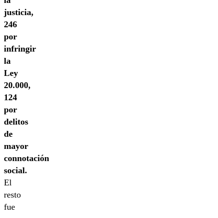
la
justicia,
246
por
infringir
la
Ley
20.000,
124
por
delitos
de
mayor
connotación
social.
El
resto
fue