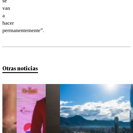
se
van
a
hacer
permanentemente”.
Otras noticias