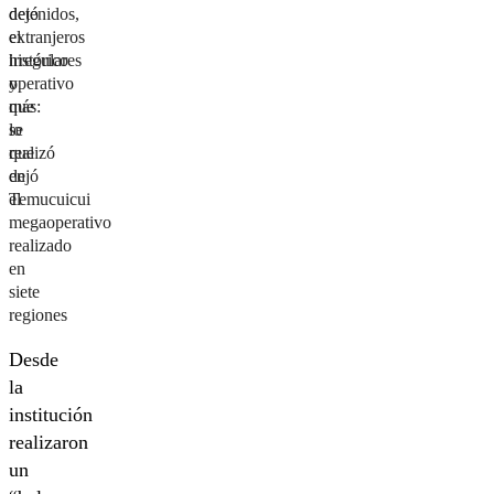
detenidos,
dejó
extranjeros
el
irregulares
histórico
y
operativo
más:
que
lo
se
que
realizó
dejó
en
el
Temucuicui
megaoperativo
realizado
en
siete
regiones
Desde
la
institución
realizaron
un