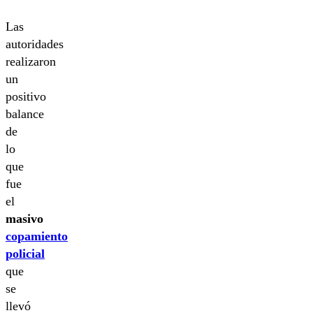
Las
autoridades
realizaron
un
positivo
balance
de
lo
que
fue
el
masivo
copamiento
policial
que
se
llevó