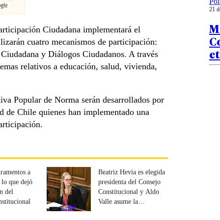
Pol
21 d
M
e Participación Ciudadana implementará el
Co
lizarán cuatro mecanismos de participación:
et
a Ciudadana y Diálogos Ciudadanos. A través
emas relativos a educación, salud, vivienda,
tiva Popular de Norma serán desarrollados por
ad de Chile quienes han implementado una
articipación.
juramentos a
Beatriz Hevia es elegida
 lo que dejó
presidenta del Consejo
ón del
Constitucional y Aldo
stitucional
Valle asume la
vicepresidencia