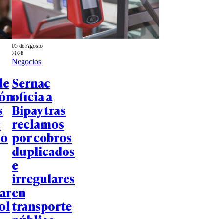
05 de Agosto
2026
Negocios
de
Sernac
ión
oficia a
s
Bipay tras
:
reclamos
no
por cobros
duplicados
e
irregulares
ar
en
ol
transporte