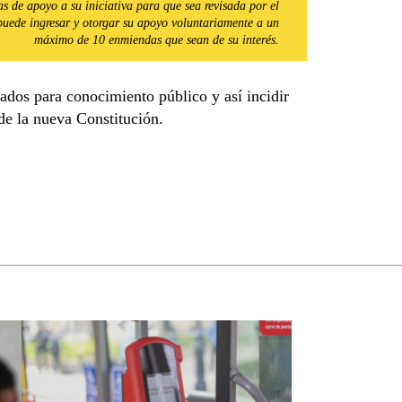
s de apoyo a su iniciativa para que sea revisada por el
puede ingresar y otorgar su apoyo voluntariamente a un
máximo de 10 enmiendas que sean de su interés.
dos para conocimiento público y así incidir
 de la nueva Constitución.