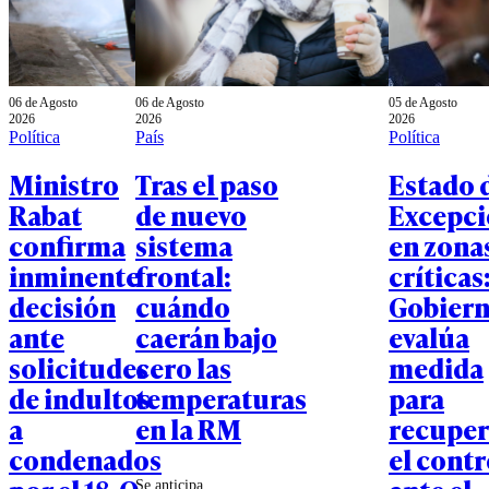
06 de Agosto
06 de Agosto
05 de Agosto
2026
2026
2026
Política
País
Política
Ministro
Tras el paso
Estado 
Rabat
de nuevo
Excepc
confirma
sistema
en zona
inminente
frontal:
críticas
decisión
cuándo
Gobier
ante
caerán bajo
evalúa
solicitudes
cero las
medida
de indultos
temperaturas
para
a
en la RM
recuper
condenados
el contr
Se anticipa