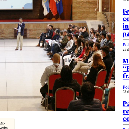
Fe
co
in
pa
Pol
25 d
M
“B
fr
Pol
23 d
Pa
re
co