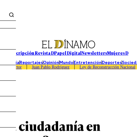
Suscripción Revista D
Papel Digital
Newsletters
Mujeres D
Economía
Reportajes
Opinión
Mundo
Entretención
Deportes
Socied
Caso Sartor
Juan Pablo Rodríguez
Ley de Reconstrucción Nacional
 la ciudadanía en