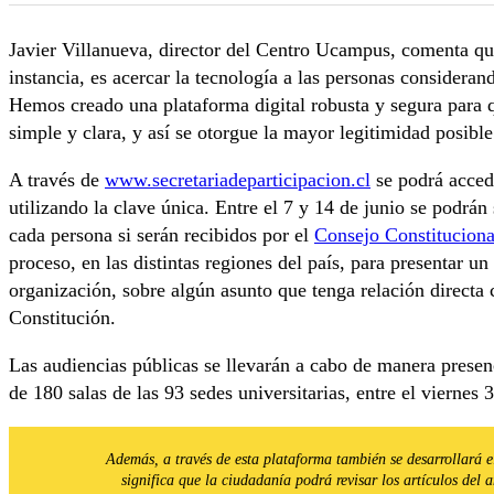
Javier Villanueva, director del Centro Ucampus, comenta qu
instancia, es acercar la tecnología a las personas considerand
Hemos creado una plataforma digital robusta y segura para 
simple y clara, y así se otorgue la mayor legitimidad posible
A través de
www.secretariadeparticipacion.cl
se podrá accede
utilizando la clave única. Entre el 7 y 14 de junio se podrán
cada persona si serán recibidos por el
Consejo Constituciona
proceso, en las distintas regiones del país, para presentar un
organización, sobre algún asunto que tenga relación directa
Constitución.
Las audiencias públicas se llevarán a cabo de manera presenc
de 180 salas de las 93 sedes universitarias, entre el viernes 
Además, a través de esta plataforma también se desarrollará 
significa que la ciudadanía podrá revisar los artículos del