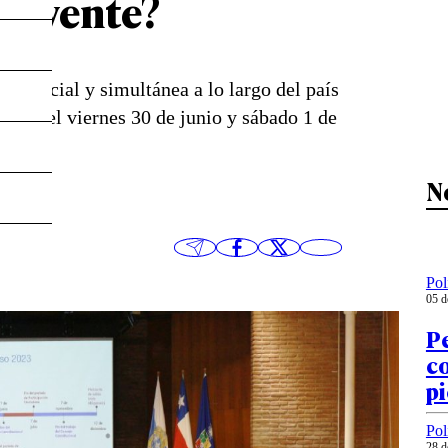
ituyente?
resencial y simultánea a lo largo del país
 entre el viernes 30 de junio y sábado 1 de
N
Pol
05 d
Pe
co
pi
Pol
28 d