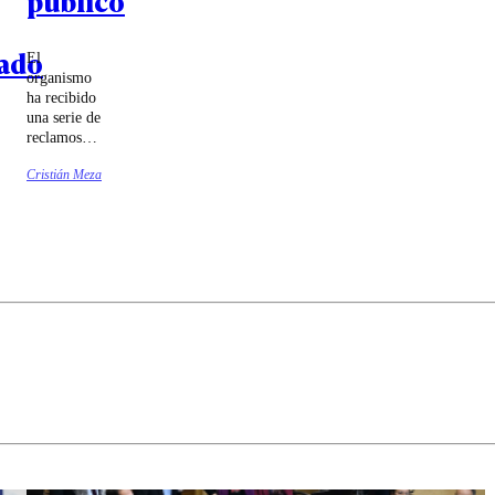
público
ado
El
organismo
ha recibido
una serie de
reclamos
por parte de
Cristián Meza
usuarios de
diversas
zonas del
país.