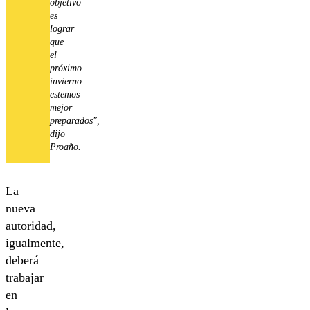
objetivo
es
lograr
que
el
próximo
invierno
estemos
mejor
preparados",
dijo
Proaño.
La
nueva
autoridad,
igualmente,
deberá
trabajar
en