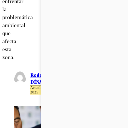
enfrentar
la
problemática
ambiental
que
afecta
esta
zona.
Redacción EL
DÍNAMO
Actualizado el 23 de Abril del
2025