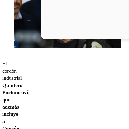
El
cordón
industrial
Quintero-
Puchuncaví,
que
además
incluye
a
Concón
,