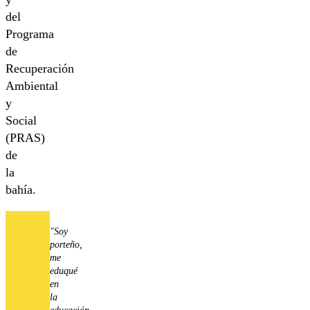
del
Programa
de
Recuperación
Ambiental
y
Social
(PRAS)
de
la
bahía.
"Soy
porteño,
me
eduqué
en
la
educación