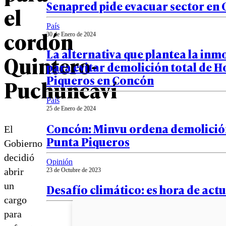
Senapred pide evacuar sector en
el
País
cordón
30 de Enero de 2024
La alternativa que plantea la inmo
Quintero-
para evitar demolición total de H
Piqueros en Concón
Puchuncaví
País
25 de Enero de 2024
Concón: Minvu ordena demolició
El
Punta Piqueros
Gobierno
decidió
Opinión
abrir
23 de Octubre de 2023
un
Desafío climático: es hora de act
cargo
para