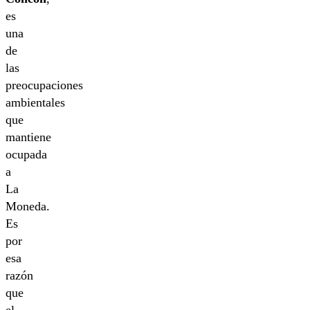
es
una
de
las
preocupaciones
ambientales
que
mantiene
ocupada
a
La
Moneda.
Es
por
esa
razón
que
el