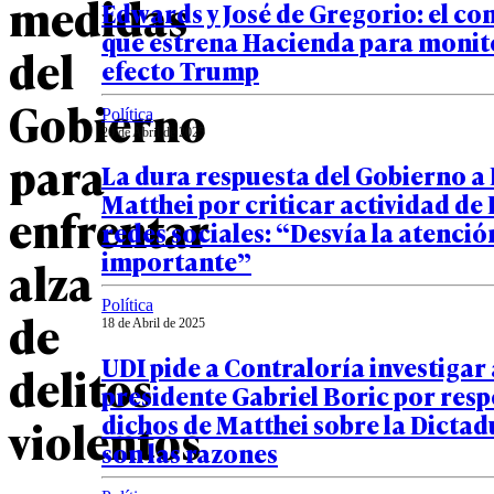
medidas
Edwards y José de Gregorio: el co
que estrena Hacienda para monit
del
efecto Trump
Gobierno
Política
20 de Abril de 2025
para
La dura respuesta del Gobierno a 
Matthei por criticar actividad de
enfrentar
redes sociales: “Desvía la atenció
importante”
alza
Política
de
18 de Abril de 2025
UDI pide a Contraloría investigar 
delitos
presidente Gabriel Boric por res
dichos de Matthei sobre la Dictad
violentos
son las razones