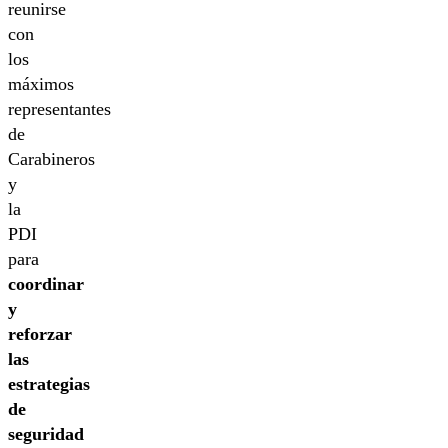
reunirse
con
los
máximos
representantes
de
Carabineros
y
la
PDI
para
coordinar
y
reforzar
las
estrategias
de
seguridad