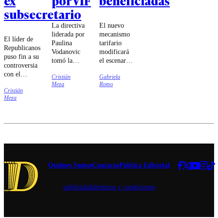
ex
por VIF
beneficiadas
subsecretario
La directiva
El nuevo
liderada por
mecanismo
El líder de
Paulina
tarifario
Republicanos
Vodanovic
modificará
puso fin a su
tomó la
el escenario
controversia
decisión luego
previsto
con el
Cristián
Gabriela
que la Fiscalía
para las
subsecretario
Meza
Romo
Regional de
cuentas de
Cristián
de Interior.
Valparaíso
electricidad,
Meza
iniciara una
limitando
investigación
las alzas y
que involucra
generando
al
rebajas en
parlamentario.
algunas
comunas
del país.
Quiénes Somos
Contacto
Política Editorial
publicidad
términos y condiciones