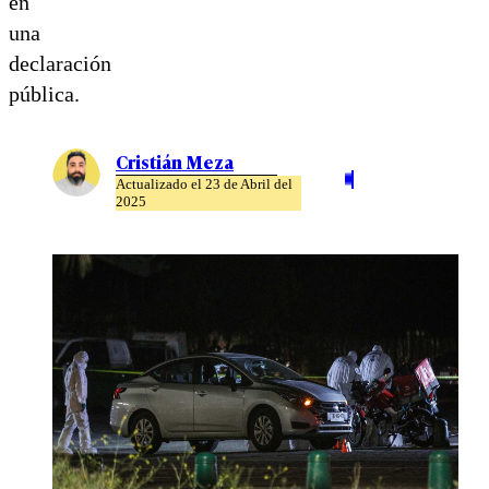
en
una
declaración
pública.
Cristián Meza
Actualizado el 23 de Abril del
2025