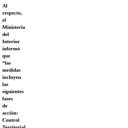
Al
respecto,
el
Ministerio
del
Interior
informó
que
“las
medidas
incluyen
las
siguientes
fases
de
acción:
Control
Territorial