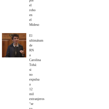
por
el
robo
en
el
Mideso
El
ultimátum
de
RN
a
Carolina
Tohá:
si
no
expulsa
a
12
mil
extranjeros
“se
va