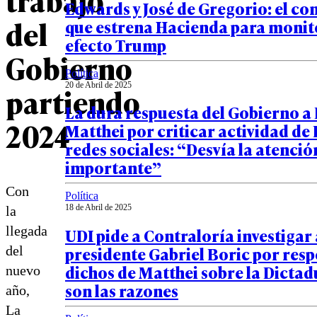
Edwards y José de Gregorio: el co
del
que estrena Hacienda para monit
efecto Trump
Gobierno
Política
20 de Abril de 2025
partiendo
La dura respuesta del Gobierno a 
2024
Matthei por criticar actividad de
redes sociales: “Desvía la atenció
importante”
Con
Política
18 de Abril de 2025
la
llegada
UDI pide a Contraloría investigar 
presidente Gabriel Boric por res
del
dichos de Matthei sobre la Dictad
nuevo
son las razones
año,
La