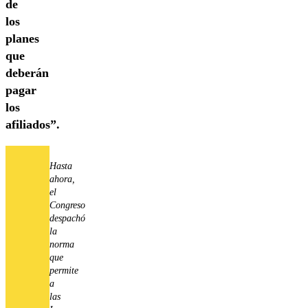
de
los
planes
que
deberán
pagar
los
afiliados”.
Hasta
ahora,
el
Congreso
despachó
la
norma
que
permite
a
las