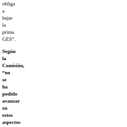
obliga
a
bajar
la
prima
GES”.
Según
la
Comisión,
“no
se
ha
podido
avanzar
en
estos
aspectos