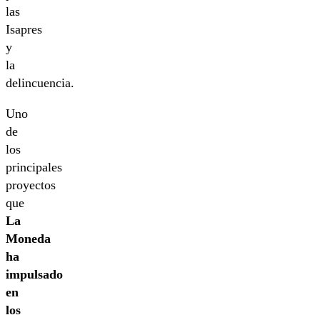
las
Isapres
y
la
delincuencia.
Uno
de
los
principales
proyectos
que
La
Moneda
ha
impulsado
en
los