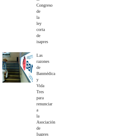
Congreso
de
la
ley
corta
de
isapres
Las
razones
de
Banmédica
y
Vida
Tres
para
renunciar
a
la
Asociación
de
Isapres