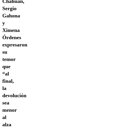
Chahuán,
Sergio
Gahona
y
Ximena
Órdenes
expresaron
su
temor
que
“al
final,
la
devolución
sea
menor
al
alza