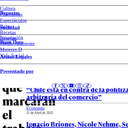
Cultura
Pensiones,
Deportes
Panoramas
Espectáculos
isapres,
Beber
Sociedad
Recetas
Innovación
Notas relacionadas
Reseñas
delincuencia:
Buen Dato
Medio Ambiente
Mujeres D
los
Vida Social
Avisos Legales
Economía
temas
Presentado por
22 de Abril de 2025
Boric reitera rechazo a guerra co
que
“Chile está en contra de la politi
arbitraria del comercio”
marcarán
Economía
el
21 de Abril de 2025
Ignacio Briones, Nicole Nehme, S
trabajo