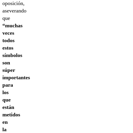
oposición,
aseverando
que
“muchas
veces
todos
estos
símbolos
son
súper
importantes
para
los
que
están
metidos
en
la