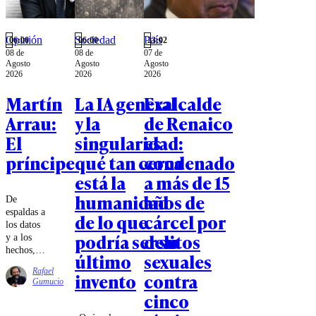
Opinión
Sociedad
País
06:00
06:00
23:02
08 de
08 de
07 de
Agosto
Agosto
Agosto
2026
2026
2026
Martín
La IA general
Exalcalde
Arrau:
y la
de Renaico
El
singularidad:
es
príncipe
qué tan cerca
condenado
está la
a más de 15
humanidad
años de
De
espaldas a
de lo que
cárcel por
los datos
podría ser su
delitos
y a los
hechos,
último
sexuales
pegado a
Rafael
invento
contra
la
Gumucio
pantalla,
cinco
Chile pide
eficiencia,