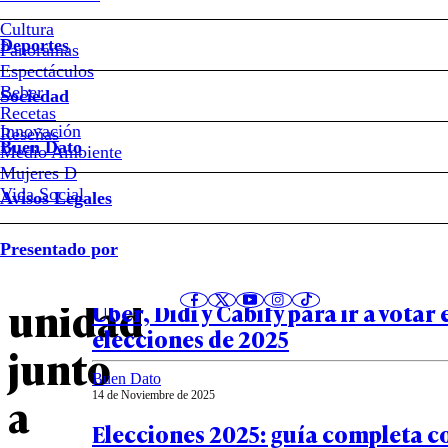
#José
Cultura
Antonio
Deportes
Kast
Panoramas
Espectáculos
Beber
Sociedad
Matthei
Recetas
Innovación
Notas relacionadas
Reseñas
Buen Dato
Medio Ambiente
descarta
Mujeres D
Vida Social
Avisos Legales
foto
Buen Dato
Presentado por
14 de Noviembre de 2025
de
Estos son los códigos de descuent
unidad
Uber, Didi y Cabify para ir a votar 
elecciones de 2025
junto
Buen Dato
a
14 de Noviembre de 2025
Elecciones 2025: guía completa c