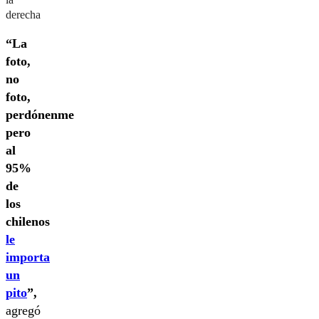
derecha
“La
foto,
no
foto,
perdónenme
pero
al
95%
de
los
chilenos
le
importa
un
pito
”,
agregó