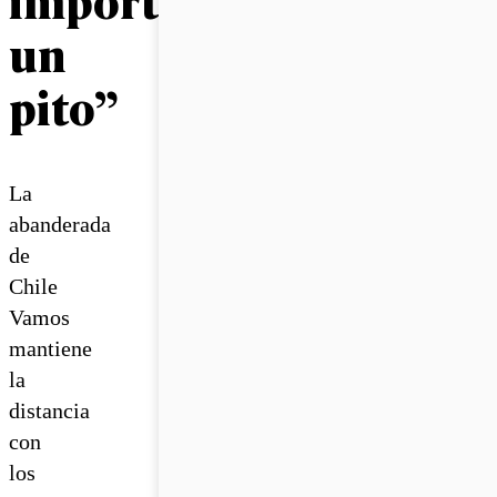
un
pito”
La
abanderada
de
Chile
Vamos
mantiene
la
distancia
con
los