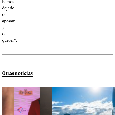
hemos
dejado
de
apoyar
y
de
querer”.
Otras noticias