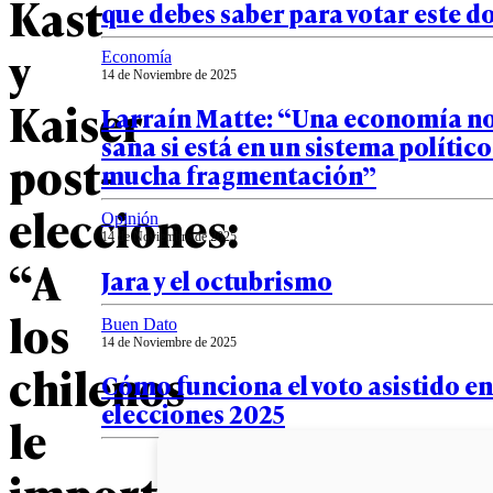
Kast
que debes saber para votar este 
y
Economía
14 de Noviembre de 2025
Kaiser
Larraín Matte: “Una economía no 
sana si está en un sistema político
post-
mucha fragmentación”
elecciones:
Opinión
14 de Noviembre de 2025
“A
Jara y el octubrismo
los
Buen Dato
14 de Noviembre de 2025
chilenos
Cómo funciona el voto asistido en
elecciones 2025
le
importa