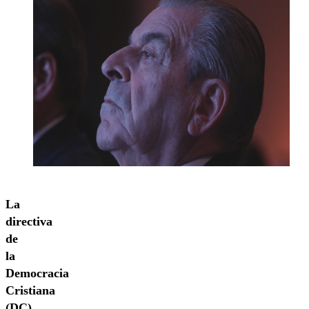
La
directiva
de
la
Democracia
Cristiana
(DC)