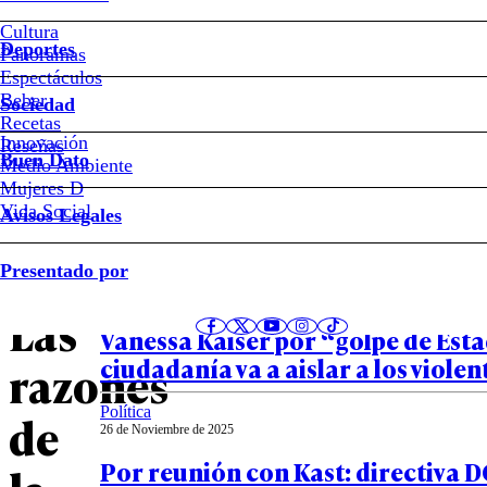
Cultura
Deportes
“Estamos
Panoramas
Espectáculos
Beber
frente
Sociedad
Recetas
Innovación
Notas relacionadas
Reseñas
a
Buen Dato
Medio Ambiente
Mujeres D
hechos
Vida Social
Avisos Legales
Política
graves”:
Presentado por
26 de Noviembre de 2025
La respuesta de Kast tras adverte
Las
Vanessa Kaiser por “golpe de Est
ciudadanía va a aislar a los viole
razones
Política
de
26 de Noviembre de 2025
Por reunión con Kast: directiva D