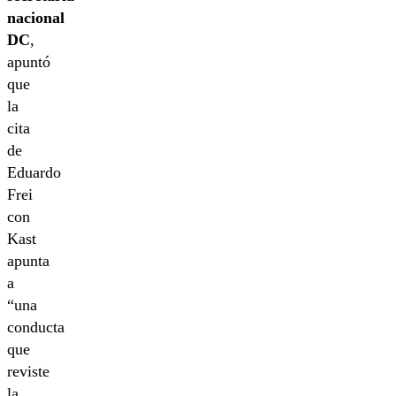
nacional
DC
,
apuntó
que
la
cita
de
Eduardo
Frei
con
Kast
apunta
a
“una
conducta
que
reviste
la