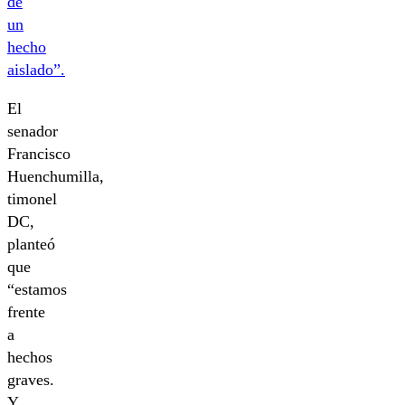
de
un
hecho
aislado”.
El
senador
Francisco
Huenchumilla,
timonel
DC,
planteó
que
“estamos
frente
a
hechos
graves.
Y