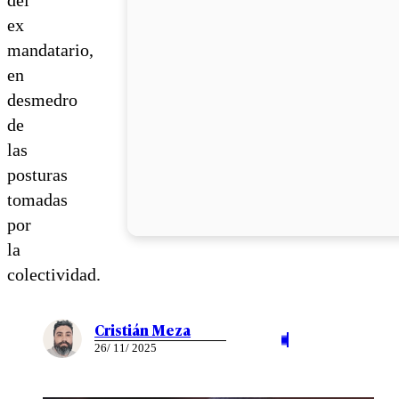
ex
mandatario,
en
desmedro
de
las
posturas
tomadas
por
la
colectividad.
Cristián Meza
26/ 11/ 2025