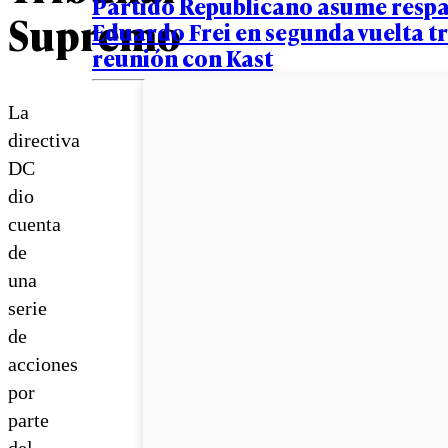
Partido Republicano asume respa
Supremo
Eduardo Frei en segunda vuelta t
reunión con Kast
La
directiva
DC
dio
cuenta
de
una
serie
de
acciones
por
parte
del