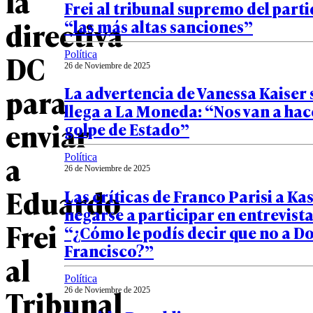
la
Frei al tribunal supremo del parti
directiva
“las más altas sanciones”
DC
Política
26 de Noviembre de 2025
para
La advertencia de Vanessa Kaiser 
llega a La Moneda: “Nos van a hac
enviar
golpe de Estado”
a
Política
26 de Noviembre de 2025
Eduardo
Las críticas de Franco Parisi a Ka
negarse a participar en entrevista
Frei
“¿Cómo le podís decir que no a D
Francisco?”
al
Política
Tribunal
26 de Noviembre de 2025