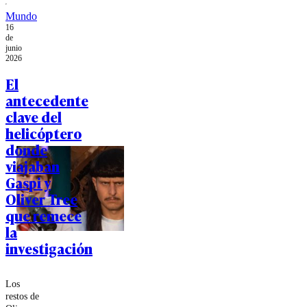
meses antes de
los comicios
Mundo
presidenciales.
16
de
junio
2026
El
antecedente
clave del
helicóptero
donde
viajaban
Gaspi y
Oliver Tree
que remece
la
investigación
Los
restos de