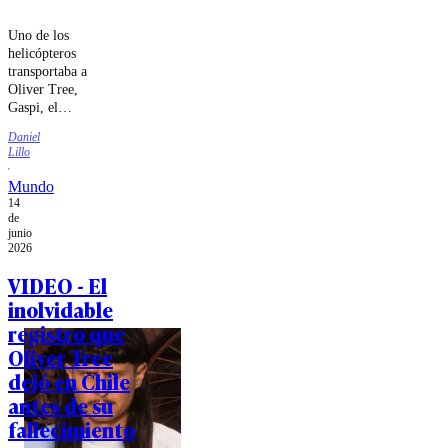
Uno de los
helicópteros
transportaba a
Oliver Tree,
Gaspi, el
director
Daniel
argentino Lucas
Lillo
Vignale y el
productor
Mundo
brasileño Lucas
14
Frota; el otro
de
llevaba solo a
junio
2026
su piloto.
Ambos
VIDEO - El
instructores de
inolvidable
vuelo eran
considerados
registro que
experimentados.
Oliver Tree
dejó en Chile
antes de su
fallecimiento