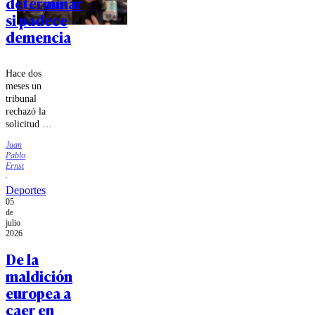
determinar
si padece
demencia
Hace dos
meses un
tribunal
rechazó la
solicitud de
su abogado
Juan
de
Pablo
trasladarlo
Ernst
hasta una
clínica
Deportes
psiquiátrica.
05
de
julio
2026
De la
maldición
europea a
caer en