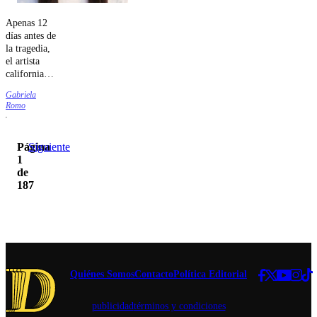
Apenas 12
días antes de
la tragedia,
el artista
californiano
se presentó
Gabriela
en el Club
Romo
Subterráneo
de
Providencia.
Página
Siguiente
1
de
187
Quiénes Somos
Contacto
Política Editorial
publicidad
términos y condiciones