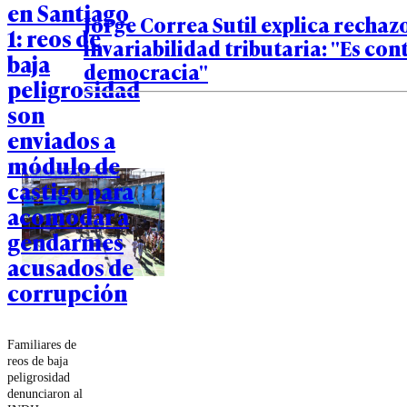
en Santiago
Jorge Correa Sutil explica rechaz
1: reos de
invariabilidad tributaria: "Es cont
baja
democracia"
peligrosidad
son
enviados a
módulo de
castigo para
acomodar a
gendarmes
acusados de
corrupción
Familiares de
reos de baja
peligrosidad
denunciaron al