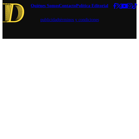
críticas que
Quiénes Somos
Contacto
Política Editorial
llevaron a la
renuncia del
publicidad
términos y condiciones
director del
servicio,
Daslav
Mihovilovic.
A cinco
meses de
esos hechos,
Mihovilovic
cuenta su
verdad en
este
reportaje.