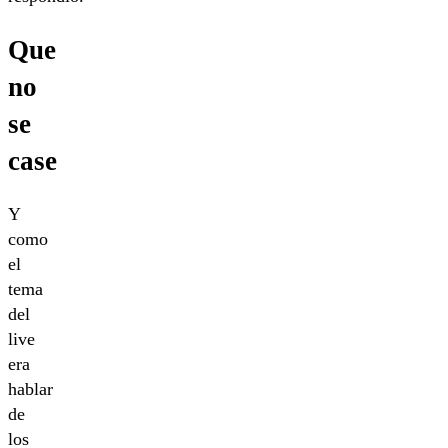
Que
no
se
case
Y
como
el
tema
del
live
era
hablar
de
los