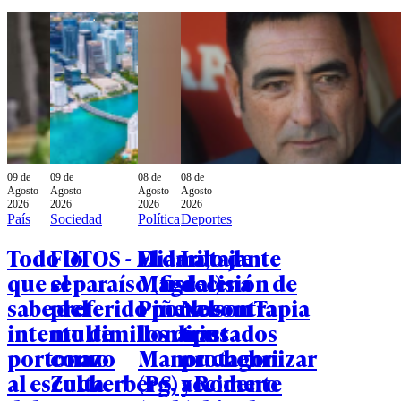
09 de
09 de
08 de
08 de
Agosto
Agosto
Agosto
Agosto
2026
2026
2026
2026
País
Sociedad
Política
Deportes
Todo lo
FOTOS - Miami,
El dardo de
La tajante
que se
el paraíso (fiscal)
Magdalena
decisión de
sabe del
preferido por los
Piñera contra
Nelson Tapia
intento de
multimillonarios
los diputados
tras
portonazo
como
Manouchehri
protagonizar
al escolta
Zuckerberg,
(PS) y Romero
accidente