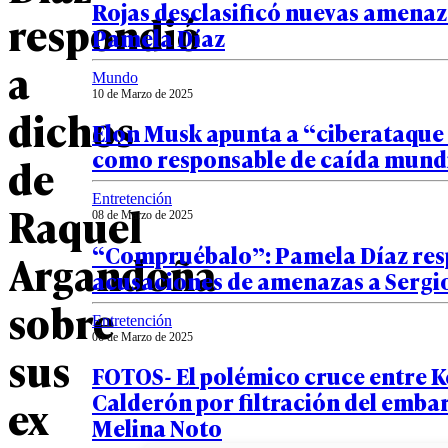
Rojas desclasificó nuevas amenaz
respondió
Pamela Díaz
a
Mundo
10 de Marzo de 2025
dichos
Elon Musk apunta a “ciberataque
como responsable de caída mundi
de
Entretención
Raquel
08 de Marzo de 2025
“Compruébalo”: Pamela Díaz res
Argandoña
acusaciones de amenazas a Sergi
sobre
Entretención
06 de Marzo de 2025
sus
FOTOS- El polémico cruce entre K
Calderón por filtración del emba
ex
Melina Noto