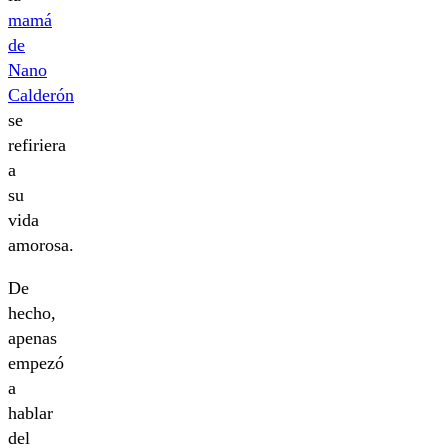
mamá
de
Nano
Calderón
se
refiriera
a
su
vida
amorosa.
De
hecho,
apenas
empezó
a
hablar
del