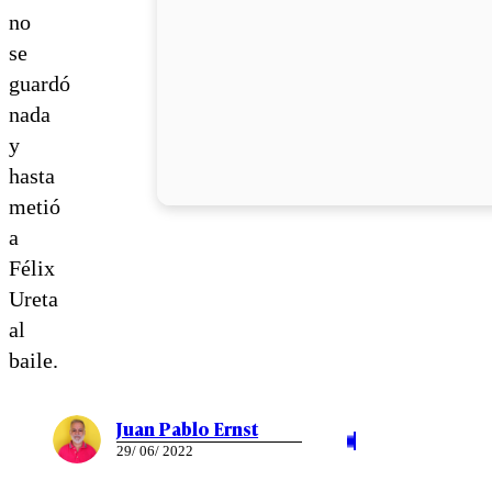
no
se
guardó
nada
y
hasta
metió
a
Félix
Ureta
al
baile.
Juan Pablo Ernst
29/ 06/ 2022