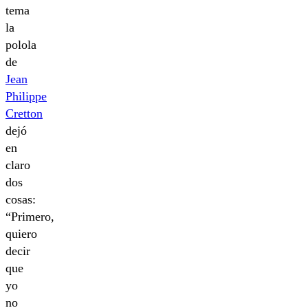
tema
la
polola
de
Jean
Philippe
Cretton
dejó
en
claro
dos
cosas:
“Primero,
quiero
decir
que
yo
no