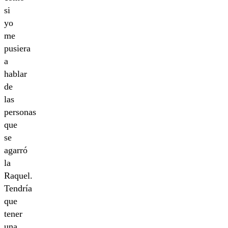
si
yo
me
pusiera
a
hablar
de
las
personas
que
se
agarró
la
Raquel.
Tendría
que
tener
una