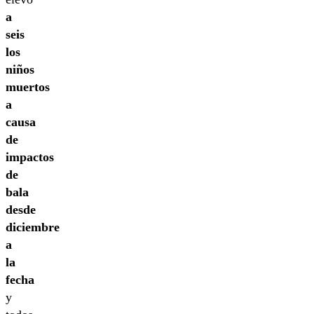
a
seis
los
niños
muertos
a
causa
de
impactos
de
bala
desde
diciembre
a
la
fecha
y