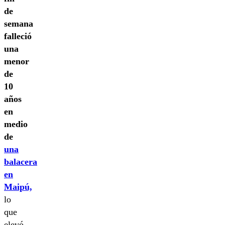
de
semana
falleció
una
menor
de
10
años
en
medio
de
una
balacera
en
Maipú,
lo
que
elevó