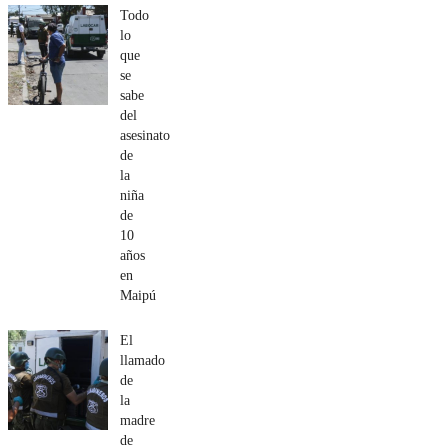
Todo
lo
que
se
sabe
del
asesinato
de
la
niña
de
10
años
en
Maipú
El
llamado
de
la
madre
de