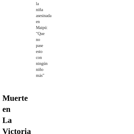
la
niña
asesinada
en
Maipú:
“Que
no
pase
esto
con
ningún
niño
más”
Muerte
en
La
Victoria