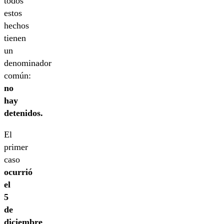
todos
estos
hechos
tienen
un
denominador
común:
no
hay
detenidos.
El
primer
caso
ocurrió
el
5
de
diciembre