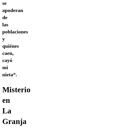
se
apoderan
de
las
poblaciones
y
quiénes
caen,
cayó
mi
nieta“.
Misterio
en
La
Granja