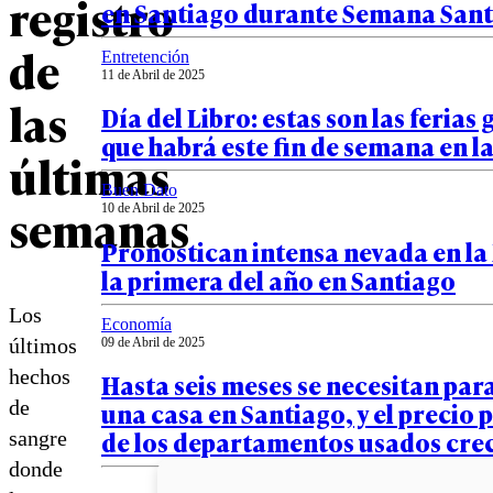
registro
en Santiago durante Semana San
de
Entretención
11 de Abril de 2025
las
Día del Libro: estas son las ferias 
que habrá este fin de semana en l
últimas
Buen Dato
semanas
10 de Abril de 2025
Pronostican intensa nevada en la
la primera del año en Santiago
Los
Economía
últimos
09 de Abril de 2025
hechos
Hasta seis meses se necesitan par
de
una casa en Santiago, y el precio
de los departamentos usados cre
sangre
donde