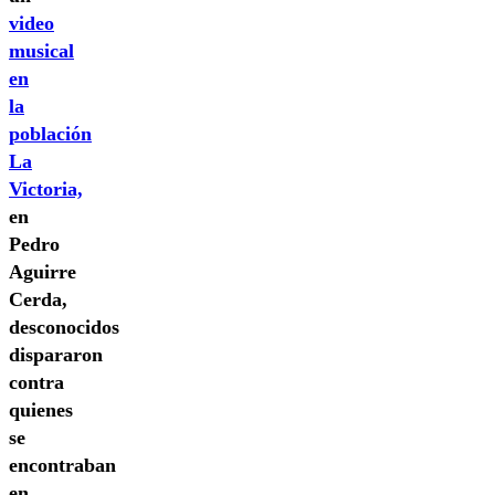
video
musical
en
la
población
La
Victoria,
en
Pedro
Aguirre
Cerda,
desconocidos
dispararon
contra
quienes
se
encontraban
en