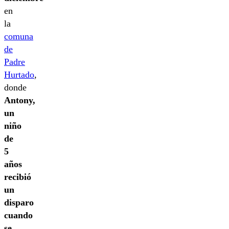
en
la
comuna
de
Padre
Hurtado
,
donde
Antony,
un
niño
de
5
años
recibió
un
disparo
cuando
se