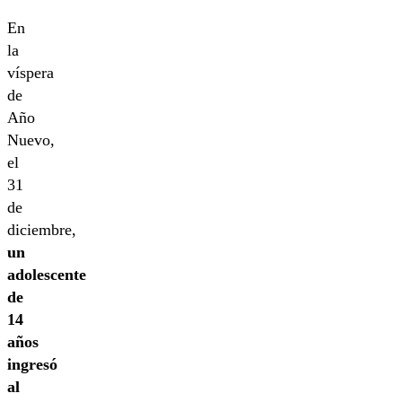
En
la
víspera
de
Año
Nuevo,
el
31
de
diciembre,
un
adolescente
de
14
años
ingresó
al