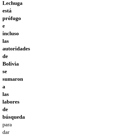
Lechuga
está
prófugo
e
incluso
las
autoridades
de
Bolivia
se
sumaron
a
las
labores
de
búsqueda
para
dar