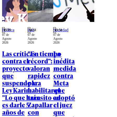
Política
País
Sociedad
15:19
14:51
13:54
07 de
07 de
07 de
Agosto
Agosto
Agosto
2026
2026
2026
Las críticas
"En tiempo
La
contra el
récord":
inédita
proyecto
valoran
medida
que
rapidez
contra
suspende la
para
Meta
Ley Karin:
habilitar el
que
"Lo que hace
tránsito en
adoptó
es darle 5
Zapallar
el juez
años de
con
que