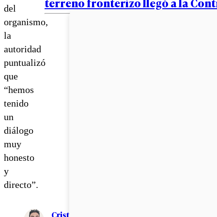
terreno fronterizo llegó a la Cont
del
organismo,
la
autoridad
puntualizó
que
“hemos
tenido
un
diálogo
muy
honesto
y
directo”.
Cristián Meza