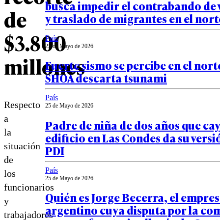
busca impedir el contrabando de 
de
y traslado de migrantes en el nort
$3.800
País
25 de Mayo de 2026
millones
Fuerte sismo se percibe en el norte
SHOA descarta tsunami
País
Respecto
25 de Mayo de 2026
a
Padre de niña de dos años que ca
la
edificio en Las Condes da su versi
situación
PDI
de
País
los
25 de Mayo de 2026
funcionarios
Quién es Jorge Becerra, el empre
y
argentino cuya disputa por la co
trabajadores