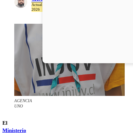
Actualizado el 26 de Mayo del
2026
AGENCIA
UNO
El
Ministerio