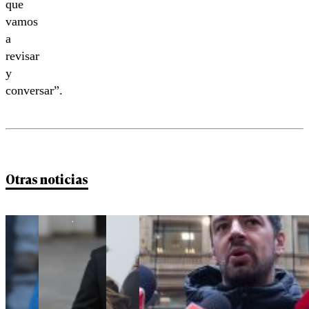
que
vamos
a
revisar
y
conversar”.
Otras noticias