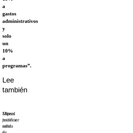
a
gastos
administrativos
y
solo
un
10%
a
programas”.
Lee
también
Minsal
Dipres
justifica
reconoce
salida
error
de
y