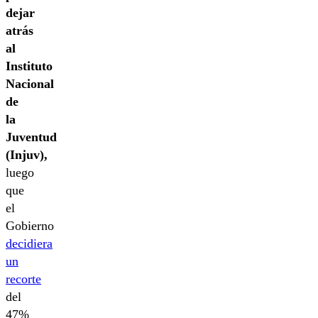
dejar
atrás
al
Instituto
Nacional
de
la
Juventud
(Injuv),
luego
que
el
Gobierno
decidiera
un
recorte
del
47%