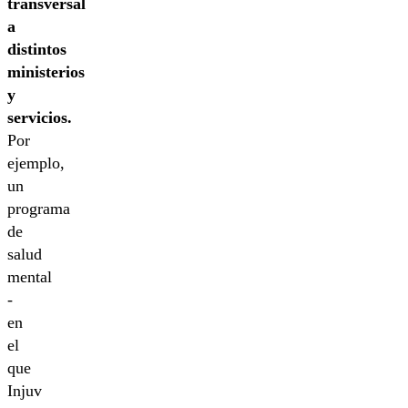
transversal
a
distintos
ministerios
y
servicios.
Por
ejemplo,
un
programa
de
salud
mental
-
en
el
que
Injuv