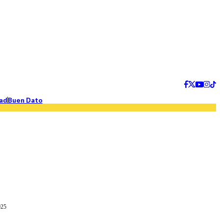
ad
Buen Dato
025