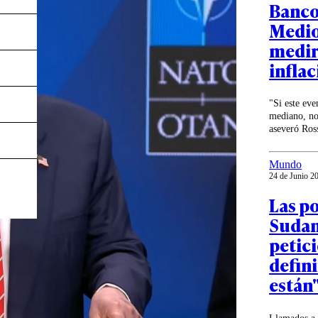
Banco 
Medio
medir
inflac
"Si este ev
mediano, no
aseveró Ros
Mundo
24 de Junio 2
Las p
Sudam
petic
defini
están"