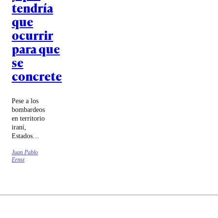
tendría
que
ocurrir
para que
se
concrete
Pese a los
bombardeos
en territorio
iraní,
Estados
Unidos en
Juan Pablo
ningún
Ernst
momento
ha hablado
de una
guerra con
ese país.