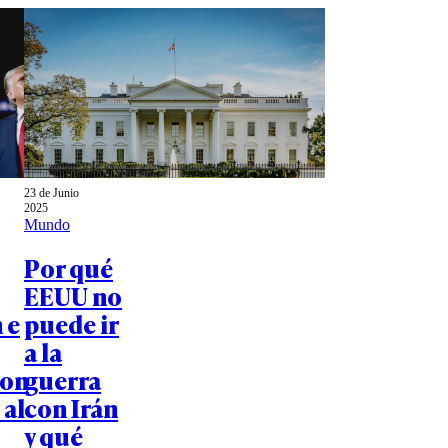
23 de Junio
2025
Mundo
Por qué
EEUU no
 e
puede ir
a la
ron
guerra
 al
con Irán
y qué