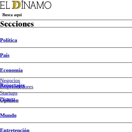
Secciones
Política
País
Política
País
Economía
Negocios
Reportajes
Irán
Emprendedores
Startups
Dinero
Opinión
Mundo
Entretención