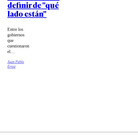
definir de "qué
lado están"
Entre los
gobiernos
que
cuestionaron
el
bombardeo
Juan Pablo
que ordenó
Ernst
Donald
Trump se
encuentran
los de Chile,
Colombia,
Bolivia,
Cuba y
Brasil.