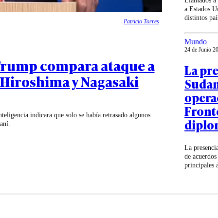
Llamados a 
a Estados Un
distintos pa
Patricio Torres
Mundo
24 de Junio 2
 Trump compara ataque a
La pre
 Hiroshima y Nagasaki
Sudam
operac
Fronte
eligencia indicara que solo se había retrasado algunos
diplo
aní.
La presenci
de acuerdos
principales 