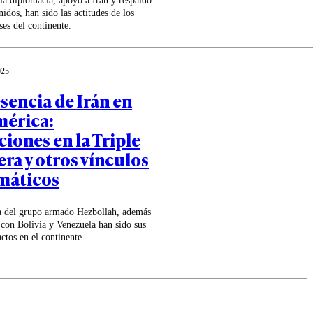
la diplomacia, apoyo a Irán y respaldo
idos, han sido las actitudes de los
íses del continente.
025
sencia de Irán en
érica:
iones en la Triple
ra y otros vínculos
máticos
a del grupo armado Hezbollah, además
 con Bolivia y Venezuela han sido sus
actos en el continente.