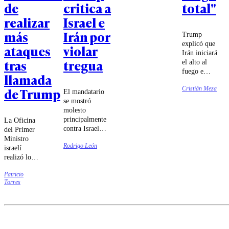
de
critica a
total"
realizar
Israel e
más
Irán por
Trump
explicó que
ataques
violar
Irán iniciará
tras
tregua
el alto al
fuego e
llamada
Israel hará
Cristián Meza
de Trump
lo propio 12
El mandatario
horas
se mostró
después,
molesto
provocando
principalmente
La Oficina
24 horas de
contra Israel y
del Primer
un cese total
su actuar una
Ministro
de
Rodrigo León
vez que se
israelí
hostilidades.
inició el alto
realizó los
al fuego
ataques en
acordado.
Patricio
represalia a
Torres
una
ofensiva
iraní a
pocas horas
de iniciar el