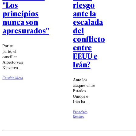
"Los
riesgo
principios
ante la
nunca son
escalada
apresurados"
del
conflicto
entre
Por su
parte, el
EEUU e
canciller
Irán?
Alberto van
Klaveren se
cuadró con
Cristián Meza
la visión
Ante los
expuesta
ataques entre
por el
Estados
presidente
Unidos e
Gabriel
Irán ha
Boric,
surgido la
recordando
Francisco
preocupación
que Chile
Rosales
con respecto
siempre se
a una posible
ha opuesto
suspensión o
al uso de la
cancelación