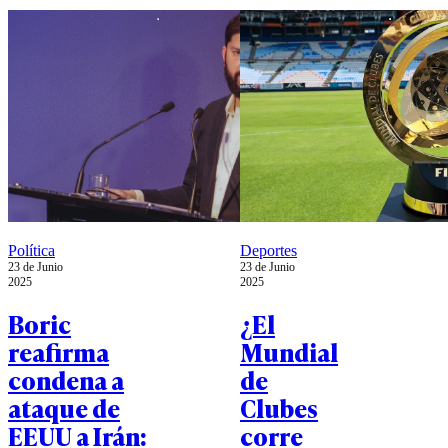
alto el
fuego.
Política
Deportes
23 de Junio
23 de Junio
2025
2025
Boric
¿El
reafirma
Mundial
condena a
de
ataque de
Clubes
EEUU a Irán:
corre