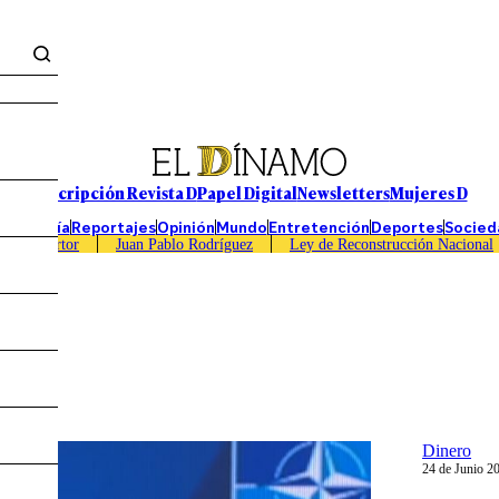
Suscripción Revista D
Papel Digital
Newsletters
Mujeres D
Economía
Reportajes
Opinión
Mundo
Entretención
Deportes
Socied
Caso Sartor
Juan Pablo Rodríguez
Ley de Reconstrucción Nacional
Dinero
24 de Junio 2