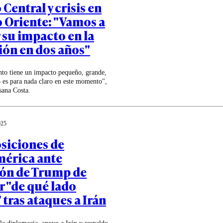
Central y crisis en
 Oriente: "Vamos a
 su impacto en la
ión en dos años"
ento tiene un impacto pequeño, grande,
 es para nada claro en este momento",
sana Costa.
025
osiciones de
érica ante
ión de Trump de
r "de qué lado
 tras ataques a Irán