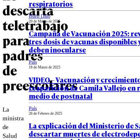
respiratorios
descarta
Buen Dato
teletrabajo
20 de Marzo de 2025
Campaña de Vacunación 2025: rev
para
tres dosis de vacunas disponibles 
deben inocularse
padres
País
de
18 de Marzo de 2025
VIDEO – Vacunación y crecimiento
preescolares
reaparición de Camila Vallejo en 
medio de postnatal
País
La
26 de Febrero de 2025
ministra
La explicación del Ministerio de S
de
descartar muertes de electrodep
Salud