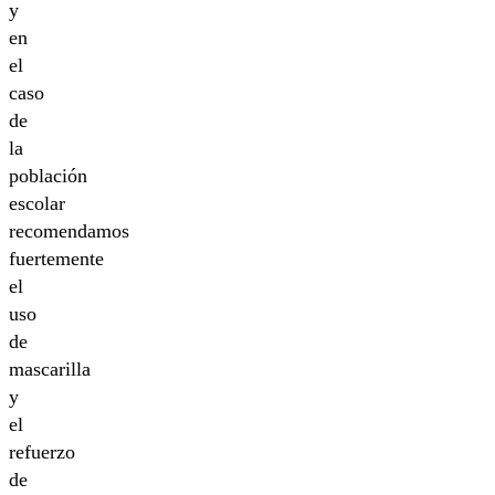
y
en
el
caso
de
la
población
escolar
recomendamos
fuertemente
el
uso
de
mascarilla
y
el
refuerzo
de