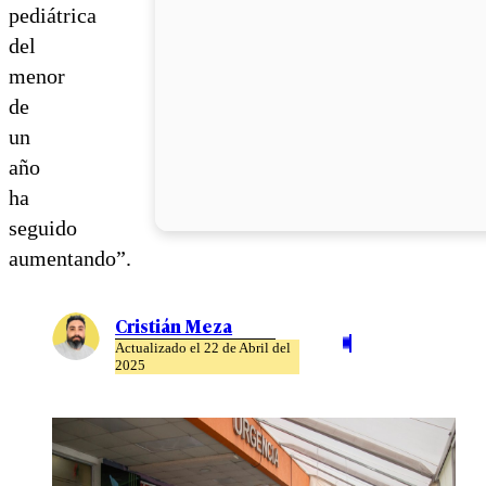
pediátrica
del
menor
de
un
año
ha
seguido
aumentando”.
Cristián Meza
Actualizado el 22 de Abril del
2025