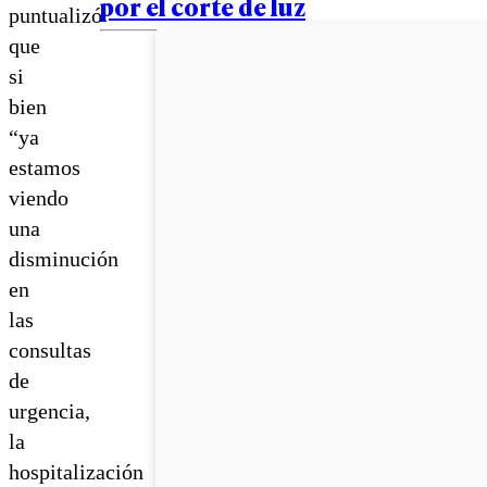
por el corte de luz
puntualizó
que
si
bien
“ya
estamos
viendo
una
disminución
en
las
consultas
de
urgencia,
la
hospitalización