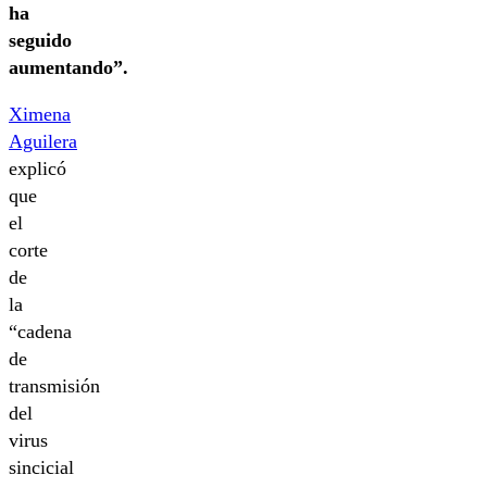
ha
seguido
aumentando”.
Ximena
Aguilera
explicó
que
el
corte
de
la
“cadena
de
transmisión
del
virus
sincicial