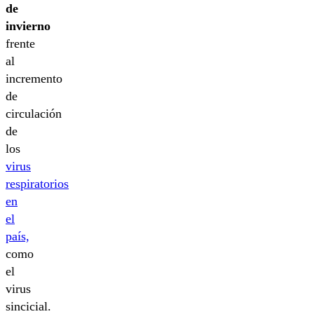
de
invierno
frente
al
incremento
de
circulación
de
los
virus
respiratorios
en
el
país,
como
el
virus
sincicial.