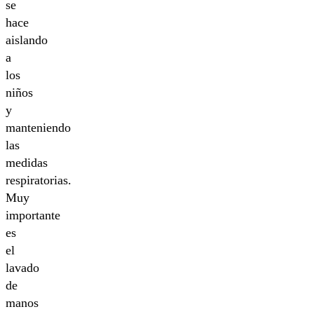
se
hace
aislando
a
los
niños
y
manteniendo
las
medidas
respiratorias.
Muy
importante
es
el
lavado
de
manos