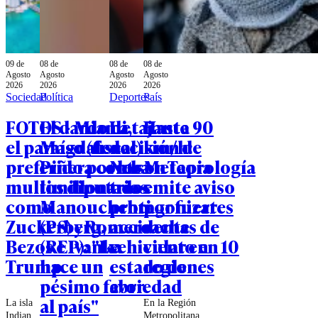
09 de
08 de
08 de
08 de
Agosto
Agosto
Agosto
Agosto
2026
2026
2026
2026
Sociedad
Política
Deportes
País
FOTOS - Miami,
El dardo de
La tajante
Hasta 90
el paraíso (fiscal)
Magdalena
decisión de
km/h:
preferido por los
Piñera contra
Nelson Tapia
Meteorología
multimillonarios
los diputados
tras
emite aviso
como
Manouchehri
protagonizar
por fuertes
Zuckerberg,
(PS) y Romero
accidente
rachas de
Bezos e Ivanka
(REP): "Le
vehicular en
viento en 10
Trump
hace un
estado de
regiones
pésimo favor
ebriedad
al país"
La isla
En la Región
Indian
Metropolitana,