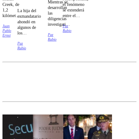
Mientras se
Creek, de
el fenómeno
desarrollan
1,2
se extenderá
La hija del
las
kilómetros
entre el
exmandatario
diligencias
cuadrados,
domingo 9 y
ahondó en
investigativas
Juan
Paz
cuenta con
el jueves 13
algunos de
sobre el
Pablo
Rubio
apenas 41
de agosto.
los
Paz
siniestro vial,
Ernst
viviendas,
liderazgos
Rubio
el
pero tiene
Paz
del
exdeportista
Rubio
alcalde y
Congreso.
quedó
su propia
apercibido.
policía.