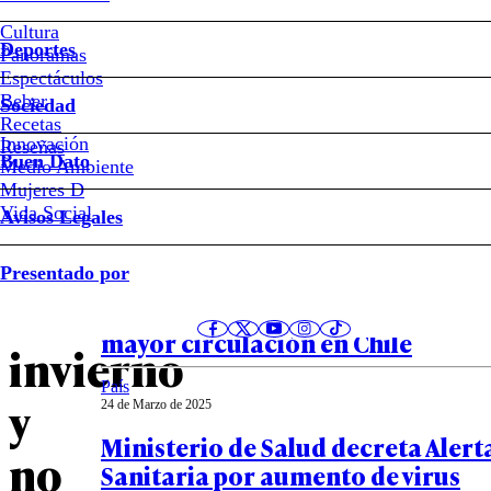
#virus
sincicial
Cultura
Deportes
Panoramas
Espectáculos
Minsal
Beber
Sociedad
Recetas
rechaza
Innovación
Notas relacionadas
Reseñas
Buen Dato
Medio Ambiente
adelantar
Mujeres D
Vida Social
Avisos Legales
vacaciones
Buen Dato
Presentado por
04 de Abril de 2025
de
Estos son los tres virus respirator
mayor circulación en Chile
invierno
País
y
24 de Marzo de 2025
Ministerio de Salud decreta Alert
no
Sanitaria por aumento de virus