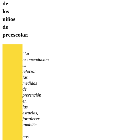
de
los
niños
de
preescolar.
"La
recomendación
es
reforzar
las
medidas
de
prevención
en
las
escuelas,
fortalecer
también
-
nos