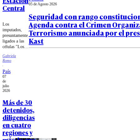
Estación
05 de Agosto 2026
Central
Seguridad con rango constitucion
Agenda contra el Crimen Organiza
Los
imputados,
Terrorismo anunciada por el pre
presuntamente
Kast
ligados a las
células "Los
Cartier" y
Gabriela
"Los Shelby",
Romo
fueron
formalizados
País
por su
07
participación
de
en dos
julio
2026
investigaciones
relacionadas
Más de 30
con secuestros
detenidos,
y un
homicidio
diligencias
ocurrido en la
en cuatro
comuna de
regiones y
Estación
Central.
más: lo que