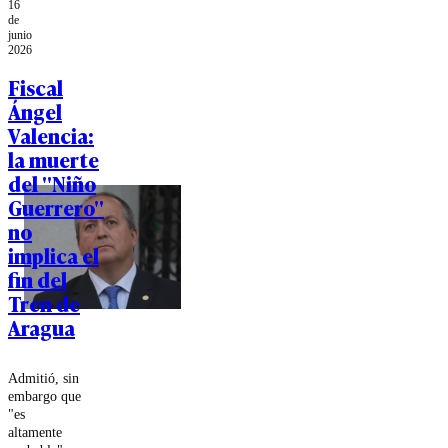
16
jueves desde
de
Colombia.
junio
2026
Fiscal
Ángel
Valencia:
la muerte
del "Niño
Guerrero"
no
implica el
fin del
Tren de
Aragua
Admitió, sin
embargo que
"es
altamente