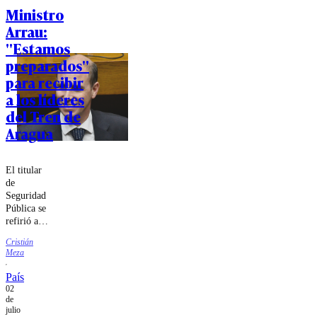
activos.
Ministro
Arrau:
"Estamos
preparados"
para recibir
a los líderes
del Tren de
Aragua
El titular
de
Seguridad
Pública se
refirió a la
llegada de
Cristián
Dayonis
Meza
Orozco,
sindicado
País
como uno
02
de los
de
cabecillas
julio