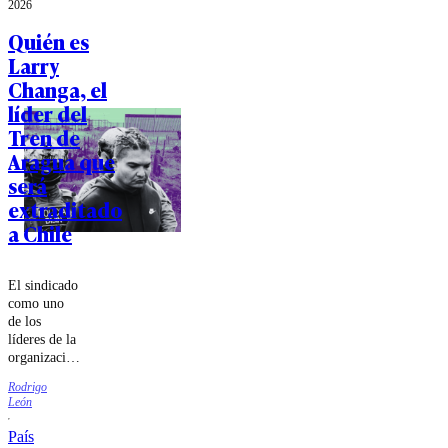
2026
de la
agrupación
Quién es
criminal.
Larry
Changa, el
líder del
Tren de
Aragua que
será
extraditado
a Chile
El sindicado
como uno
de los
líderes de la
organización
criminal
Rodrigo
venezolana
León
llegará a
nuestro país
País
durante este