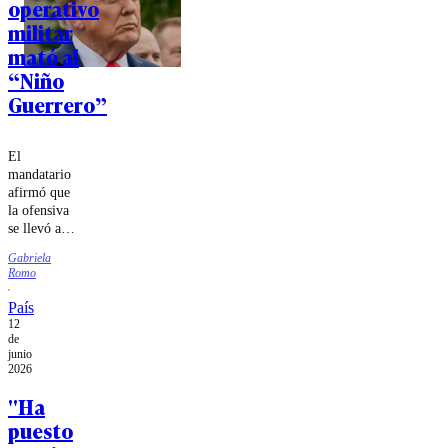
operativo
militar
mató al
“Niño
Guerrero”
El
mandatario
afirmó que
la ofensiva
se llevó a
cabo
Gabriela
mediante
Romo
un ataque
de alta
País
precisión
12
en
de
territorio
junio
2026
venezolano.
"Ha
puesto