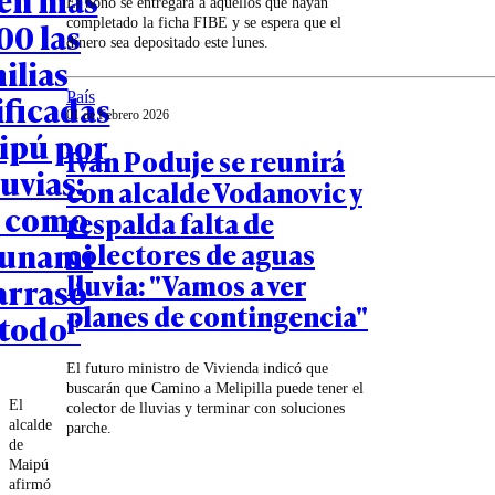
El bono se entregará a aquellos que hayan
00 las
completado la ficha FIBE y se espera que el
dinero sea depositado este lunes.
ilias
ficadas
País
01 de Febrero 2026
ipú por
Iván Poduje se reunirá
luvias:
con alcalde Vodanovic y
e como
respalda falta de
sunami
colectores de aguas
lluvia: "Vamos a ver
arrasó
planes de contingencia"
 todo"
El futuro ministro de Vivienda indicó que
buscarán que Camino a Melipilla puede tener el
El
colector de lluvias y terminar con soluciones
alcalde
parche.
de
Maipú
afirmó