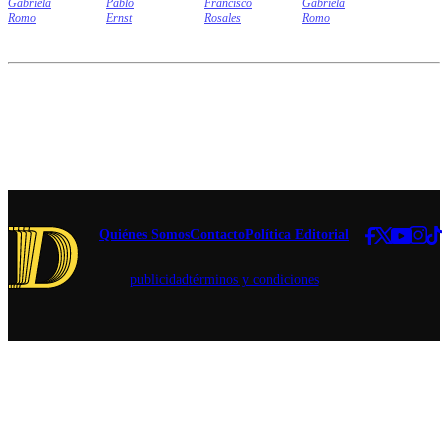
Gabriela
Pablo
Francisco
Gabriela
Romo
Ernst
Rosales
Romo
Quiénes Somos
Contacto
Política Editorial
publicidad
términos y condiciones