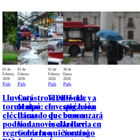
01 de
01 de
01 de
30 de
Febrero
Febrero
Febrero
Enero
2026
2026
2026
2026
País
País
País
País
Lluvias y
Catástrofe en
VIDEO - La
Dónde y a
tormentas
Maipú: el
investigación
qué hora
eléctricas
llamado de
que busca
comenzará
podrían
Vodanovic al
esclarecer
la lluvia en
regresar a la
Gobierno
quién cerró
Santiago