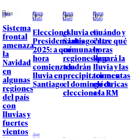
Buen
Buen
Buen
País
13:12
11:51
10:02
12:11
Dato
Dato
Dato
Sistema
Elecciones
¿Lluvia en
Cuándo y
frontal
Presidenciales
Santiago? Las
entre qué
amenaza
2025: a qué
comunas y
horas
la
hora
regiones que
llegará la
Navidad
comienza la
tendrán
lluvia y las
en
lluvia en
precipitaciones
tormentas
algunas
Santiago
el domingo de
eléctricas
regiones
elecciones
a la RM
del país
con
lluvias y
fuertes
vientos
Juan